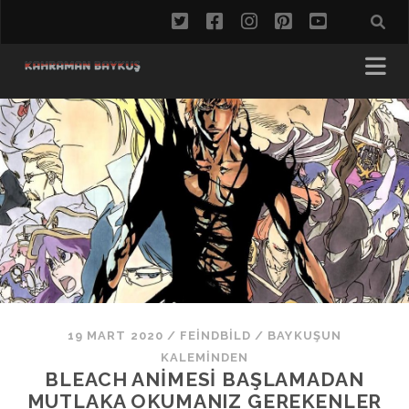
twitter
facebook
instagram
pinterest
youtube
19 MART 2020
/
FEINDBILD
/
BAYKUŞUN
KALEMINDEN
BLEACH ANIMESI BAŞLAMADAN
MUTLAKA OKUMANIZ GEREKENLER