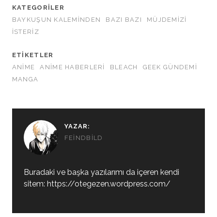
KATEGORILER
BAYKUŞUN KALEMINDEN
BAZI BAZI
MÜJDEMIZI
İSTERIZ
ETIKETLER
ANIME
ANIME HABERLERI
BLEACH
GEEK GÜNDEMI
MANGA
YAZAR:
FEINDBILD
Buradaki ve başka yazılarımı da içeren kendi
sitem: https://otegezen.wordpress.com/