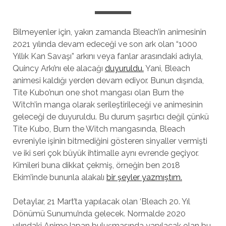
Bilmeyenler için, yakın zamanda Bleach’in animesinin
2021 yılında devam edeceği ve son ark olan “1000
Yıllık Kan Savaşı” arkını veya fanlar arasındaki adıyla,
Quincy Arkı’nı ele alacağı
duyuruldu.
Yani, Bleach
animesi kaldığı yerden devam ediyor. Bunun dışında,
Tite Kubo’nun one shot mangası olan Burn the
Witch’in manga olarak serileştirileceği ve animesinin
geleceği de duyuruldu. Bu durum şaşırtıcı değil çünkü
Tite Kubo, Burn the Witch mangasında, Bleach
evreniyle işinin bitmediğini gösteren sinyaller vermişti
ve iki seri çok büyük ihtimalle aynı evrende geçiyor.
Kimileri buna dikkat çekmiş, örneğin ben 2018
Ekim’inde bununla alakalı
bir şeyler yazmıştım.
Detaylar, 21 Mart’ta yapılacak olan ‘Bleach 20. Yıl
Dönümü Sunumu’nda gelecek. Normalde 2020
yılındaki AnimeJapan buluşmasında yapılacak olan bu