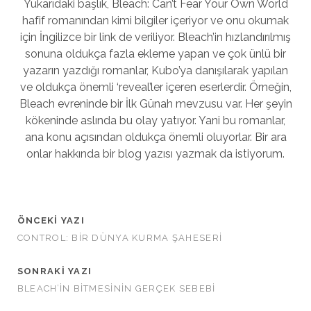
Yukarıdaki başlık, Bleach: Can’t Fear Your Own World
hafif romanından kimi bilgiler içeriyor ve onu okumak
için İngilizce bir link de veriliyor. Bleach’in hızlandırılmış
sonuna oldukça fazla ekleme yapan ve çok ünlü bir
yazarın yazdığı romanlar, Kubo’ya danışılarak yapılan
ve oldukça önemli ‘reveal’ler içeren eserlerdir. Örneğin,
Bleach evreninde bir İlk Günah mevzusu var. Her şeyin
kökeninde aslında bu olay yatıyor. Yani bu romanlar,
ana konu açısından oldukça önemli oluyorlar. Bir ara
onlar hakkında bir blog yazısı yazmak da istiyorum.
ÖNCEKI YAZI
CONTROL: BIR DÜNYA KURMA ŞAHESERI
SONRAKI YAZI
BLEACH’IN BITMESININ GERÇEK SEBEBI