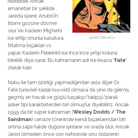
reddeder. Ancak
emanetler bir şekilde
Jared’a işlenir. Anubis’in
tılsımı gözüne dövme
olur. Ve Kaderin Miğferini
Jared Stevens
ise eritip onunla kasatura,
fırlatma bıçakları vs
yapar. Kaderin Pelerinini ise ince ince yırtıp koluna
bileklik diye sarar. Bu kahramanın adı ise kısaca “
Fate
”
olarak kalır.
Nabu ile tam işbirliği yapmadığından asla diğer Dr.
Fate türevleri kadar kuvvetli olmasa da yine de gelmiş
geçmiş en havalı ve güçlü kaçakçı/takipçi/paralı
asker tipi karakterlerden biri olmuştur diyebiliriz. Ancak
1999 da bir süper kahraman (
Wesley Dodds / The
Sandman
) cenaze töreninde kendi bıçaklarından biri
sırtına saplı halde düğüne ışınlanır ve orada ölür. Ancak
Jared ölmeden önce son nefesinde onu öldürenin