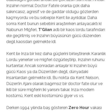
Inza’nın normal Doctor Fate’e oranla çok daha
sakıncasız, agresif ve de gaddar olduğu gözlerden
kaçmıyordu ve bu sebeple Kent ile ayrıldılar. Daha
sonra Kent bunun sebebini araştırırken anlayacaktı ki
Nabunun Miğferi,
T’Giian
adlı bir kaos lordu tarafından
ele geçirilmiş ve Inza’nın büyüsünün gücü düzenden
değil kaosdan gelmekte idi.
Kent ile Inza bir kez daha güçlerini birleştirerek Karanlık
Lordu yenerler ve miğferi özgürleştirip, Inza’nın ruhunu
kurtarırlar. Ancak sonradan anlaşılır ki Inza’nın büyü
gücü Kaos ya da Düzen’den değil, dünyadaki
insanlardan gelmekte idi. Bu nokta da Kent Nelson,
Düzen’in Ajanı olarak bağımsız bir doctor fate olur ve
ikili bir süre miğferin iki yarısını takar. Inza modern
kostümü, Kent eski kostümünü giyer vs vs.
Derken 1994 yılında baş gösteren
Zero Hour
vakası