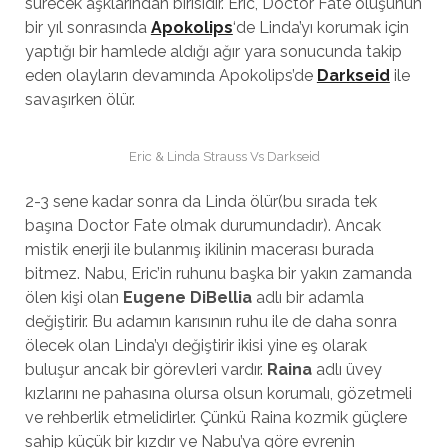
sürecek aşklarından birisidir. Eric, Doctor Fate oluşunun
bir yıl sonrasında
Apokolips
‘de Linda’yı korumak için
yaptığı bir hamlede aldığı ağır yara sonucunda takip
eden olayların devamında Apokolips’de
Darkseid
ile
savaşırken ölür.
Eric & Linda Strauss Vs Darkseid
2-3 sene kadar sonra da Linda ölür(bu sırada tek
başına Doctor Fate olmak durumundadır). Ancak
mistik enerji ile bulanmış ikilinin macerası burada
bitmez. Nabu, Eric’in ruhunu başka bir yakın zamanda
ölen kişi olan
Eugene DiBellia
adlı bir adamla
değiştirir. Bu adamın karısının ruhu ile de daha sonra
ölecek olan Linda’yı değiştirir ikisi yine eş olarak
buluşur ancak bir görevleri vardır.
Raina
adlı üvey
kızlarını ne pahasına olursa olsun korumalı, gözetmeli
ve rehberlik etmelidirler. Çünkü Raina kozmik güçlere
sahip küçük bir kızdır ve Nabu’ya göre evrenin