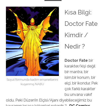
Kısa Bilgi:
Doctor Fate
Kimdir /
Nedir ?
Doctor Fate
bir
karakter/kişi değil
bir mantra, bir
isim,bir konum, bir
Soyut formunda kadim emanetlerini
elçi, bir ikondur. Pek
kuşanmış NABU
çok farklı karakter
bu unvana vakıf
oldu. Peki Düzen’in Elçisi/Ajanı diyebileceğimiz bu
kavramın kısaca kökenleri nelerdir ? .
DC Comics