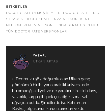
ETIKETLER
DOCOTR FATE OLMUŞ ISIMLER
DOCTOR FATE
ERIC
STRAUSS
HECTOR HALL
INZA NELSON
KENT
NELSON
KENT V NELSON
LINDA STRAUUS
NABU
TÜM DOCTOR FATE VERSIYONLAR
YAZAR:
UTKAN AKTAŞ
2 Temmuz 1987 doğumlu olan Utkan genç
görünümlü bir ihtiyar olarak iki üniversitede
bulamadığı aidiyet ve de yaratıcılık hissini dans,
yazarlık, kurgu gibi pek çok diğer sanatsal
uğraşıda buldu. Şimdilerde ise Kahraman
Baykuş olgusunun kurucularından ve de