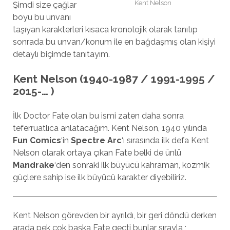
Kent Nelson
Şimdi size çağlar
boyu bu unvanı
taşıyan karakterleri kısaca kronolojik olarak tanıtıp
sonrada bu unvan/konum ile en bağdaşmış olan kişiyi
detaylı biçimde tanıtayım.
Kent Nelson (1940-1987 / 1991-1995 /
2015-… )
İlk Doctor Fate olan bu ismi zaten daha sonra
teferruatlıca anlatacağım. Kent Nelson, 1940 yılında
Fun Comics
‘in
Spectre Arc
‘ı sırasında ilk defa Kent
Nelson olarak ortaya çıkan Fate belki de ünlü
Mandrake
‘den sonraki ilk büyücü kahraman, kozmik
güçlere sahip ise ilk büyücü karakter diyebiliriz.
Kent Nelson görevden bir ayrıldı, bir geri döndü derken
arada pek çok başka Fate geçti bunlar sırayla ;