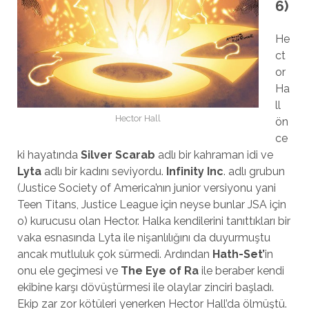
6)
He
ct
or
Ha
ll
Hector Hall
ön
ce
ki hayatında
Silver Scarab
adlı bir kahraman idi ve
Lyta
adlı bir kadını seviyordu.
Infinity Inc
. adlı grubun
(Justice Society of America’nın junior versiyonu yani
Teen Titans, Justice League için neyse bunlar JSA için
o) kurucusu olan Hector. Halka kendilerini tanıttıkları bir
vaka esnasında Lyta ile nişanlılığını da duyurmuştu
ancak mutluluk çok sürmedi. Ardından
Hath-Set’
in
onu ele geçimesi ve
The Eye of Ra
ile beraber kendi
ekibine karşı dövüştürmesi ile olaylar zinciri başladı.
Ekip zar zor kötüleri yenerken Hector Hall’da ölmüştü.