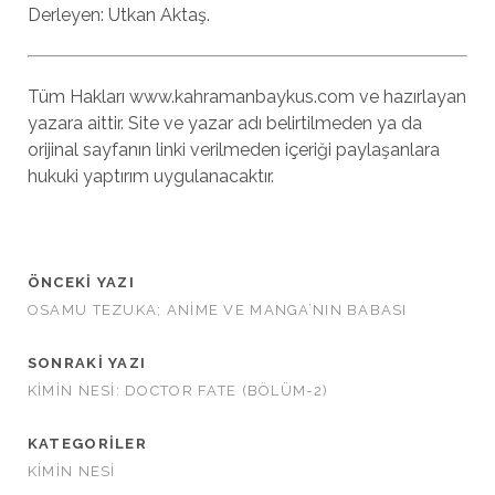
Derleyen: Utkan Aktaş.
Tüm Hakları www.kahramanbaykus.com ve hazırlayan
yazara aittir. Site ve yazar adı belirtilmeden ya da
orijinal sayfanın linki verilmeden içeriği paylaşanlara
hukuki yaptırım uygulanacaktır.
ÖNCEKI YAZI
OSAMU TEZUKA; ANIME VE MANGA’NIN BABASI
SONRAKI YAZI
KIMIN NESI: DOCTOR FATE (BÖLÜM-2)
KATEGORILER
KIMIN NESI