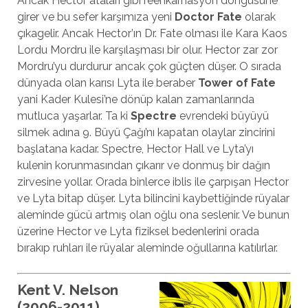
Ancak Hector ataları gibi reenkarnasyon döngüsüne
girer ve bu sefer karşımıza yeni
Doctor Fate
olarak
çıkagelir. Ancak Hector’ın Dr. Fate olması ile Kara Kaos
Lordu Mordru ile karşılaşması bir olur. Hector zar zor
Mordru’yu durdurur ancak çok güçten düşer. O sırada
dünyada olan karısı Lyta ile beraber
Tower of Fate
yani Kader Kulesi’ne dönüp kalan zamanlarında
mutluca yaşarlar. Ta ki
Spectre
evrendeki büyüyü
silmek adına 9. Büyü Çağı’nı kapatan olaylar zincirini
başlatana kadar. Spectre, Hector Hall ve Lyta’yı
kulenin korunmasından çıkarır ve donmuş bir dağın
zirvesine yollar. Orada binlerce iblis ile çarpışan Hector
ve Lyta bitap düşer. Lyta bilincini kaybettiğinde rüyalar
aleminde gücü artmış olan oğlu ona seslenir. Ve bunun
üzerine Hector ve Lyta fiziksel bedenlerini orada
bırakıp ruhları ile rüyalar aleminde oğullarına katılırlar.
Kent V. Nelson
(2006-2011)