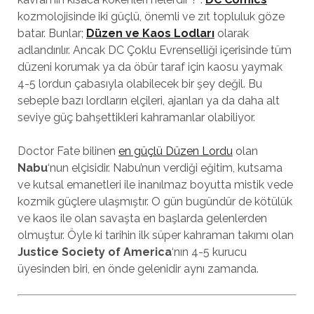
kozmolojisinde iki güçlü, önemli ve zıt topluluk göze
batar. Bunlar;
Düzen ve Kaos Lodları
olarak
adlandırılır. Ancak DC Çoklu Evrenselliği içerisinde tüm
düzeni korumak ya da öbür taraf için kaosu yaymak
4-5 lordun çabasıyla olabilecek bir şey değil. Bu
sebeple bazı lordların elçileri, ajanları ya da daha alt
seviye güç bahşettikleri kahramanlar olabiliyor.
Doctor Fate bilinen
en güçlü Düzen Lordu
olan
Nabu
‘nun elçisidir. Nabu’nun verdiği eğitim, kutsama
ve kutsal emanetleri ile inanılmaz boyutta mistik vede
kozmik güçlere ulaşmıştır. O gün bugündür de kötülük
ve kaos ile olan savaşta en başlarda gelenlerden
olmuştur. Öyle ki tarihin ilk süper kahraman takımı olan
Justice Society of America
‘nın 4-5 kurucu
üyesinden biri, en önde gelenidir aynı zamanda.