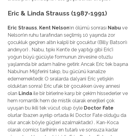
Eric & Linda Strauss (1987-1991)
Eric Strauss
,
Kent Nelson
‘ın ölümü sonrası
Nabu
ve
Nelson’ın ruhu tarafından seçilmiş 10 yaşında zor
çocukluk geçiren altın kalpli bir çocuktur (Billy Batson’ı
andırıyor) . Nabu, tıpkı Kent’e de yaptığı gibi Eric’i
yoğun büyü gücüyle formunun zirvesine otuzlu
yaşlarında bir adam haline getirir. Ancak Eric tek başına
Nabu’nun Miğferini takıp, bu gücünü kanalize
edememektedir. O sıralarda da(yani Eric yetişkin
olduktan sonra) Eric ufak bir çocukken üvey annesi
olan
Linda
ile bir birlerine karşı bir çekim hissederler ve
hem romantik hem de mistik olarak enerjileri çok
uyuşan bu ikili tek vücut olup öyle
Doctor Fate
olurlar (bazen ayrılıp ortada iki Doctor Fate olduğu da
olur ancak böyle güçleri azalmaktadır.) . Karı-Koca
olarak comics tarihinin en tutarlı ve sonsuza kadar