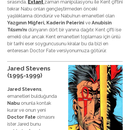
sırasında,
Extant
zaman manipülasyonu ile Kent çiftini
tekrar Nabu onları gençleştirmeden önceki
yaşlılıklarına döndürür ve Nabu’nun emanetleri olan
Yazgının Miğferi, Kaderin Pelerini
ve
Anubisin
Tılsımı’nı
dünyanın dört bir yanına dağıtır. Kent çifti ise
emekli olur ancak Kent emanetleri toplaması için ünlü
bir tarihi eser soyguncusunu kiralar bu da bizi en
enteresan Doctor Fate versiyonumuza götürür.
Jared Stevens
(1995-1999)
Jared Stevens
,
emanetleri bulduğunda
Nabu
onunla kontak
kurar ve onun yeni
Doctor Fate
olmasını
ister Jared bunu