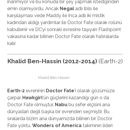
inanmıyor ve bu konuda bir şey yapmak istediğinden
emin olamıyordu. Ancak
Negal
adlı iblis ile
karşılaşması vede Maddy ile Inca adlı iki mistik
kadından aldığı yardımlar ile Doctor Fate olarak rolünü
kabullenir ve DC’yi sonraki evresine taşıyan Flashpoint
vakasına kadar bilinen Doctor Fate olarak hatıralarda
kalır.
Khalid Ben-Hassin (2012-2014)
(Earth-2)
Khalid Ben-Hassin
Earth-2
evreninin
Doctor Fate
‘i olarak gözümüze
çarpar.
Hawkgirl
‘ün güçlerini kazandığı gün o da
Doctor Fate olmuştur.
Nabu
bu sefer elçisini ana
dünyadan değil başka bir evrenden seçmiştir. Bu
sıralarda bizim ana dünyamızda bilinen bir Doctor
Fate yoktu.
Wonders of America
takımının lideri