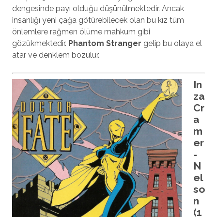
dengesinde payı olduğu düşünülmektedir. Ancak
insanlığı yeni çağa götürebilecek olan bu kız tüm
önlemlere rağmen ölüme mahkum gibi
gözükmektedir.
Phantom Stranger
gelip bu olaya el
atar ve denklem bozulur.
In
za
Cr
a
m
er
-
N
el
so
n
(1