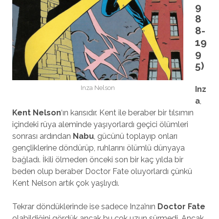
9
8
8-
19
9
5)
Inza Nelson
Inz
a
,
Kent Nelson
‘ın karısıdır. Kent ile beraber bir tılsımın
içindeki rüya aleminde yaşıyorlardı geçici ölümleri
sonrası ardından
Nabu
, gücünü toplayıp onları
gençliklerine döndürüp, ruhlarını ölümlü dünyaya
bağladı. İkili ölmeden önceki son bir kaç yılda bir
beden olup beraber Doctor Fate oluyorlardı çünkü
Kent Nelson artık çok yaşlıydı.
Tekrar döndüklerinde ise sadece Inza’nın
Doctor Fate
olabildiğini gördük ancak bu çok uzun sürmedi. Ancak