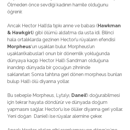
Ölmeden önce sevdiği kadının hamile olduğunu
öğrenir.
Ancak Hector Hall’da tıpkı anne ve babası (
Hawkman
& Hawkgirl
) gibi ölümü aldatma da usta idi. Bilinci
hala ortalıklarda gezinen Hector’u rüyaların efendisi
Morpheus
‘un uşakları bulur. Morpheus’un
uşakları(kabuslar) onun bir dönemlik yokluğunda
dünyaya kaçıp Hector Hall’ı Sandman olduğuna
inandırıp dünyada bir çocuğun zihninde
saklanırlarr
.
Sonra tahtına geri dönen morpheus bunları
bulup Hall’ı ölü diyarına yollar.
Bu sebeple Morpheus, Lyta’yı,
Daneil’
ı doğurabilmesi
için tekrar hayata döndürür ve dünyada doğum
yapmasını sağlar. Hector’u ise ölüler diyarına geri yollar.
Yeni doğan Daniel’ı ise rüyalar alemine çeker.