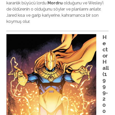
karanlık büyücü lordu
Mordru
olduğunu ve Wesley’i
de öldürenin o olduğunu söyler ve planlarını anlatır.
Jared kısa ve garip kariyerine, kahramanca bir son
koymuş olur.
H
e
ct
or
H
all
(1
9
9
9-
2
0
0