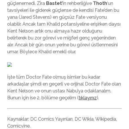
güçlenemedi. Zira
Bastet’
in rehberliğive
Thoth
‘un
tavsiyeleri ile giderek güçlense de kendisi Fate’den bu
yana (Jared Stevens) en güçsüz Fate versiyonu
olabilir. Ancak tam Khalid potansiyeline erişirken dayısı
Kent Nelson artık onu almaya hazır olduğunu
belirterek bu zor görevi ve miğferi genç yeğeninden
alır. Ancak bir gün onun yerine bu görevi üstlenmesini
umar. Böylece Khalid emekli olur.
İşte tüm Doctor Fate olmuş isimler bu kadar
arkadaşlar şimdi en geçerli ve orijinal Doctor Fate olan
Kent Nelson ve onun ustası Nabu’ya odaklanalım.
Bunun için ise 2. bölüme geçelim (
tıklayınız
).
Kaynaklar: DC Comics Yayınları, DC Wikia, Wikipedia,
Comicvine.