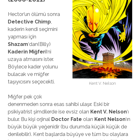
Hector’un ölümü sonra
Detective Chimp
,
kaderin kendi seçimini
yapması için
Shazam
‘dan(Billy)
Kaderin Miğferi
‘ni
uzaya atmasını ister.
Böylece kader yolunu
bulacak ve miğfer
taşıyıcısını seçecekti.
Kent V. Nelson
Miğfer pek çok
denenmeden sonra esas sahibi ulaşır. Eski bir
psikiyatrist şimdilerde ise evsiz olan
Kent V. Nelson
‘ı
bulur. Bu kişi orjinal
Doctor Fate
olan
Kent Nelson
‘ın
büyük büyük yeğenidir (bu durumda küçük küçük de
denilebilir). Kent başlarda büyüye ve tüm bu olaylara