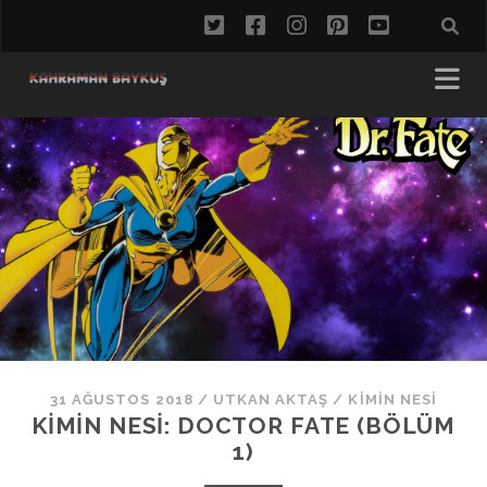
twitter
facebook
instagram
pinterest
youtube
31 AĞUSTOS 2018
/
UTKAN AKTAŞ
/
KIMIN NESI
KIMIN NESI: DOCTOR FATE (BÖLÜM
1)