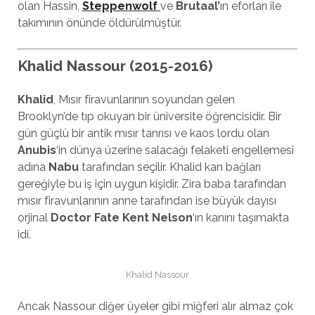
olan Hassin,
Steppenwolf
ve
Brutaal’
ın eforları ile
takımının önünde öldürülmüştür.
Khalid Nassour (2015-2016)
Khalid
, Mısır firavunlarının soyundan gelen
Brooklyn’de tıp okuyan bir üniversite öğrencisidir. Bir
gün güçlü bir antik mısır tanrısı ve kaos lordu olan
Anubis
‘in dünya üzerine salacağı felaketi engellemesi
adına
Nabu
tarafından seçilir. Khalid kan bağları
gereğiyle bu iş için uygun kişidir. Zira baba tarafından
mısır firavunlarının anne tarafından ise büyük dayısı
orjinal
Doctor Fate
Kent Nelson
‘ın kanını taşımakta
idi.
Khalid Nassour
Ancak Nassour diğer üyeler gibi miğferi alır almaz çok