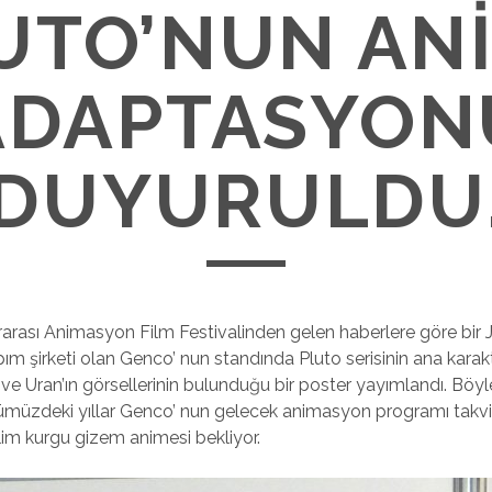
UTO’NUN AN
ADAPTASYON
DUYURULDU
arası Animasyon Film Festivalinden gelen haberlere göre bir
m şirketi olan Genco’ nun standında Pluto serisinin ana karakt
ve Uran’ın görsellerinin bulunduğu bir poster yayımlandı. Bö
ümüzdeki yıllar Genco’ nun gelecek animasyon programı takvi
 bilim kurgu gizem animesi bekliyor.