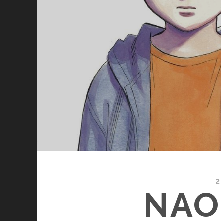
2
NAO