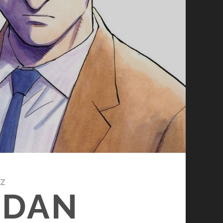
IZ
’DAN