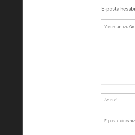
E-posta hesab
Yorumunuz
Adınız
E-
posta
adresiniz