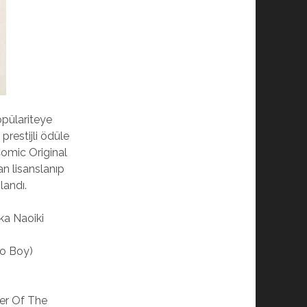
opülariteye
prestijli ödüle
Comic Original
an lisanslanıp
landı.
ka Naoiki
ro Boy)
ner Of The