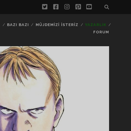
twitter
facebook
instagram
pinterest
youtube
…
BAZI BAZI
MÜJDEMIZI İSTERIZ
YAZARLIK
FORUM