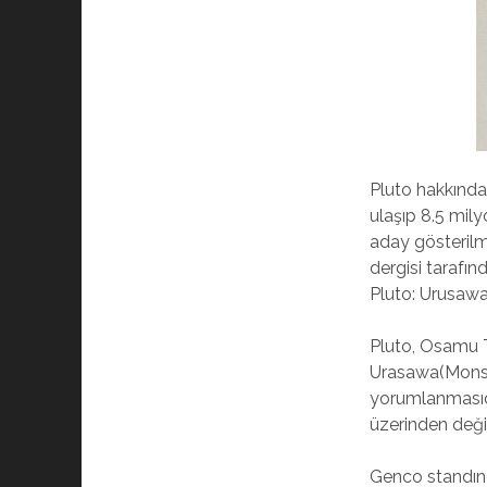
Pluto hakkında 
ulaşıp 8.5 mily
aday gösterilmi
dergisi tarafı
Pluto: Urusawa
Pluto, Osamu T
Urasawa(Monste
yorumlanmasıdı
üzerinden değil
Genco standınd