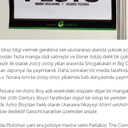
biraz bilgi vermek gerekirse seri uluslararası alanda yüksek p
ondan fazla manga cildi satmıştır ve Eisner ödülü dahil bir çok 
ştir. İlk olarak 2003-2009 yılları arasında Shogakukan’ ın Big 
ndan Japonya’ da yayımlandı. Daha sonraları Viz media tarafınd
 x Tezuka ismi ile 2009-2010 yıllarında batı dünyasında yayım
ezuka’ nın Astro Boy adlı eserindeki olayların diğer bir manga
r, 20th Century Boys) tarafından olgun bir üslup ile yeniden
r. Astro Boy’dan farklı olarak Urasawa hikayeyi Atom’ un(Ast
de dedektif Gesicht karakteri üzerinden anlatır.
a Pluto’nun yanı sıra polisiye mecha serisi Patlabor, The Cor