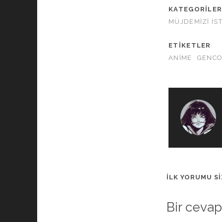
KATEGORILE
MÜJDEMIZI İS
ETIKETLER
ANIME
GENC
İLK YORUMU SI
Bir cevap