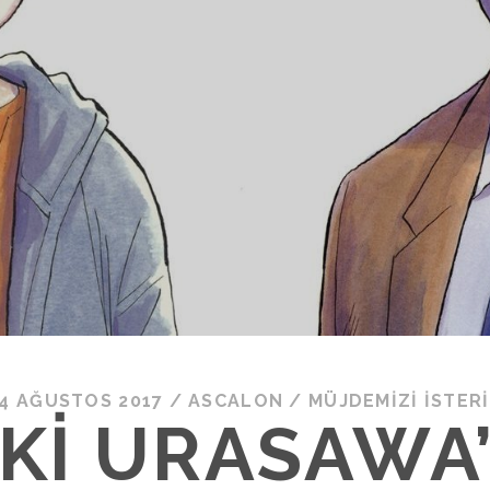
4 AĞUSTOS 2017
/
ASCALON
/
MÜJDEMIZI İSTER
KI URASAWA