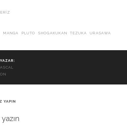
R
TERIZ
O
MANGA
PLUTO
SHOGAKUKAN
TEZUKA
URASAWA
YAZAR:
ASCAL
ON
Z YAPIN
 yazın