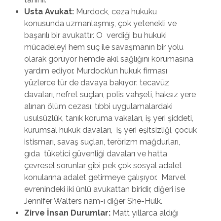
Usta Avukat:
Murdock, ceza hukuku
konusunda uzmanlaşmış, çok yetenekli ve
başarılı bir avukattır. O verdiği bu hukuki
mücadeleyi hem suç ile savaşmanın bir yolu
olarak görüyor hemde akıl sağlığını korumasına
yardım ediyor. Murdock’un hukuk firması
yüzlerce tür de davaya bakıyor: tecavüz
davaları, nefret suçları, polis vahşeti, haksız yere
alınan ölüm cezası, tıbbi uygulamalardaki
usulsüzlük, tanık koruma vakaları, iş yeri şiddeti,
kurumsal hukuk davaları, iş yeri eşitsizliği, çocuk
istismarı, savaş suçları, terörizm mağdurları,
gıda tüketici güvenliği davaları ve hatta
çevresel sorunlar gibi pek çok sosyal adalet
konularına adalet getirmeye çalışıyor. Marvel
evrenindeki iki ünlü avukattan biridir, diğeri ise
Jennifer Walters nam-ı diğer She-Hulk.
Zirve İnsan Durumlar:
Matt yıllarca aldığı