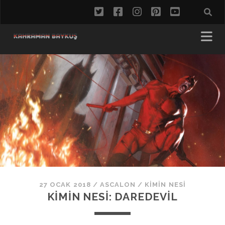
twitter
facebook
instagram
pinterest
youtube
27 OCAK 2018
/
ASCALON
/
KIMIN NESI
KIMIN NESI: DAREDEVIL