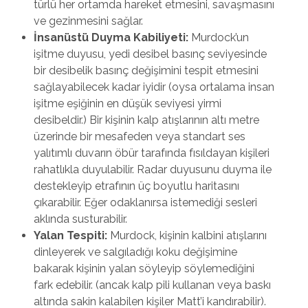
türlü her ortamda hareket etmesini, savaşmasını
ve gezinmesini sağlar.
İnsanüstü Duyma Kabiliyeti:
Murdock’un
işitme duyusu, yedi desibel basınç seviyesinde
bir desibelik basınç değişimini tespit etmesini
sağlayabilecek kadar iyidir (oysa ortalama insan
işitme eşiğinin en düşük seviyesi yirmi
desibeldir.) Bir kişinin kalp atışlarının altı metre
üzerinde bir mesafeden veya standart ses
yalıtımlı duvarın öbür tarafında fısıldayan kişileri
rahatlıkla duyulabilir. Radar duyusunu duyma ile
destekleyip etrafının üç boyutlu haritasını
çıkarabilir. Eğer odaklanırsa istemediği sesleri
aklında susturabilir.
Yalan Tespiti:
Murdock, kişinin kalbini atışlarını
dinleyerek ve salgıladığı koku değişimine
bakarak kişinin yalan söyleyip söylemediğini
fark edebilir. (ancak kalp pili kullanan veya baskı
altında sakin kalabilen kişiler Matt’i kandırabilir).