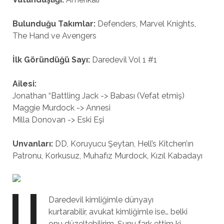
Bulunduğu Takımlar:
Defenders, Marvel Knights,
The Hand ve Avengers
İlk Göründüğü Sayı:
Daredevil Vol 1 #1
Ailesi:
Jonathan “Battling Jack -> Babası (Vefat etmiş)
Maggie Murdock -> Annesi
Milla Donovan -> Eski Eşi
Unvanları:
DD, Koruyucu Şeytan, Hell’s Kitchen’ın
Patronu, Korkusuz, Muhafız Murdock, Kızıl Kabadayı
Daredevil kimliğimle dünyayı
kurtarabilir, avukat kimliğimle ise… belki
onu düzeltebilirim. Şunu fark ettim ki.