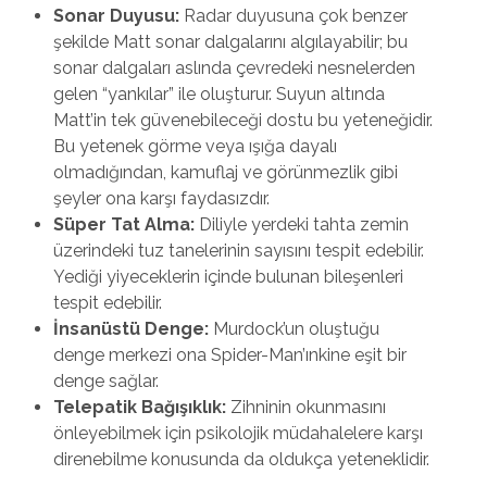
Sonar Duyusu:
Radar duyusuna çok benzer
şekilde Matt sonar dalgalarını algılayabilir; bu
sonar dalgaları aslında çevredeki nesnelerden
gelen “yankılar” ile oluşturur. Suyun altında
Matt’in tek güvenebileceği dostu bu yeteneğidir.
Bu yetenek görme veya ışığa dayalı
olmadığından, kamuflaj ve görünmezlik gibi
şeyler ona karşı faydasızdır.
Süper Tat Alma:
Diliyle yerdeki tahta zemin
üzerindeki tuz tanelerinin sayısını tespit edebilir.
Yediği yiyeceklerin içinde bulunan bileşenleri
tespit edebilir.
İnsanüstü Denge:
Murdock’un oluştuğu
denge merkezi ona Spider-Man’ınkine eşit bir
denge sağlar.
Telepatik Bağışıklık:
Zihninin okunmasını
önleyebilmek için psikolojik müdahalelere karşı
direnebilme konusunda da oldukça yeteneklidir.