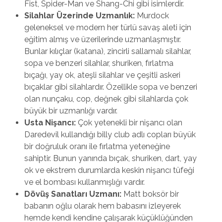
Fist, Spider-Man ve Shang-Chi gibi isimlerdir.
Silahlar Üzerinde Uzmanlık:
Murdock
geleneksel ve modern her türlü savaş aleti için
eğitim almış ve üzerilerinde uzmanlaşmıştır.
Bunlar kılıçlar (katana), zincirli sallamalı silahlar,
sopa ve benzeri silahlar, shuriken, fırlatma
bıçağı, yay ok, ateşli silahlar ve çeşitli askeri
bıçaklar gibi silahlardır. Özellikle sopa ve benzeri
olan nunçaku, cop, değnek gibi silahlarda çok
büyük bir uzmanlığı vardır.
Usta Nişancı:
Çok yetenekli bir nişancı olan
Daredevil kullandığı billy club adlı copları büyük
bir doğruluk oranı ile fırlatma yeteneğine
sahiptir. Bunun yanında bıçak, shuriken, dart, yay
ok ve ekstrem durumlarda keskin nişancı tüfeği
ve el bombası kullanmışlığı vardır.
Dövüş Sanatları Uzmanı:
Matt boksör bir
babanın oğlu olarak hem babasını izleyerek
hemde kendi kendine çalışarak küçüklüğünden