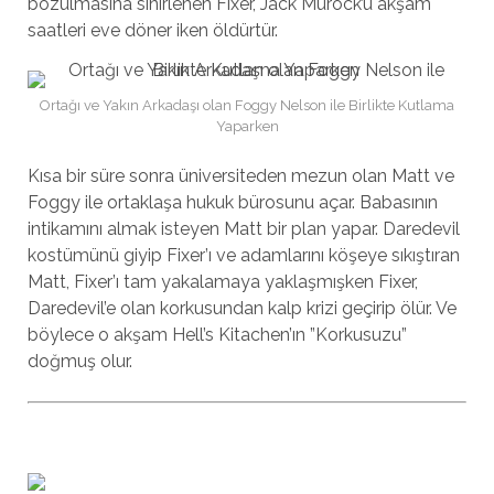
bozulmasına sinirlenen Fixer, Jack Murock’u akşam
saatleri eve döner iken öldürtür.
Ortağı ve Yakın Arkadaşı olan Foggy Nelson ile Birlikte Kutlama
Yaparken
Kısa bir süre sonra üniversiteden mezun olan Matt ve
Foggy ile ortaklaşa hukuk bürosunu açar. Babasının
intikamını almak isteyen Matt bir plan yapar. Daredevil
kostümünü giyip Fixer’ı ve adamlarını köşeye sıkıştıran
Matt, Fixer’ı tam yakalamaya yaklaşmışken Fixer,
Daredevil’e olan korkusundan kalp krizi geçirip ölür. Ve
böylece o akşam Hell’s Kitachen’ın ”Korkusuzu”
doğmuş olur.