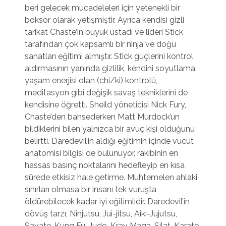
beri gelecek mücadeleleri için yetenekli bir
boksör olarak yetişmiştir. Ayrıca kendisi gizli
tarikat Chaste’in büyük üstadı ve lideri Stick
tarafından çok kapsamlı bir ninja ve doğu
sanatları eğitimi almıştır. Stick güçlerini kontrol
aldırmasının yanında gizlilik, kendini soyutlama,
yaşam enerjisi olan (chi/ki) kontrolü,
meditasyon gibi değişik savaş tekniklerini de
kendisine öğretti. Sheild yöneticisi Nick Fury,
Chaste’den bahsederken Matt Murdock’un
bildiklerini bilen yalnızca bir avuç kişi olduğunu
belirtti. Daredevil’in aldığı eğitimin içinde vücut
anatomisi bilgisi de bulunuyor, rakibinin en
hassas basınç noktalarını hedefleyip en kısa
sürede etkisiz hale getirme. Muhtemelen ahlaki
sınırları olmasa bir insanı tek vuruşta
öldürebilecek kadar iyi eğitimlidir. Daredevil’in
dövüş tarzı, Ninjutsu, Jui-jitsu, Aiki-Jujutsu,
Savate, Kung Fu, Judo, Krav Maga, Silat, Karate,