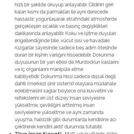
hızlı bir şekilde okuyup anlayabilir. Cildinin geri
kalan kısmı da parmakları ile aynı derecede
hassastır, yoğunlaşarak etrafındaki atmosferde
gerçekleşen sıcaklık ve basınç değişiklikleri
dakikasında anlayabilir. Koku ve işitme duyuları
engellendiğinde bile, vücut ısısı ve havadaki
rüzgarlar sayesinde sadece beş adım ötesinde
duran bir kişinin varlığını hissedebilir. Dokunma
duyusunun bir yan etkisi de Murdock’un kaslarını
ve iç organlarını manipüle etme
kabiliyetidir. Dokunma hissi sadece dışsal değil
dahili (merkezi sinir sistemi) olaylara müdahale
edebilmesini sağlar böylece ona kuvvetini ve
reflekslerini en üst düzey insan seviyesine
yükseltme, çevikliğini arttırılmış insan
seviyelerine yükseltme ve aynı zamanda
uyuşma, halsizlik gibi durumlarda kendisine acı
çektirerek kendini aktif durumda tutabilir.
Zirve İnsan Kuvveti:
Matt, uzun yıllardır aldığı