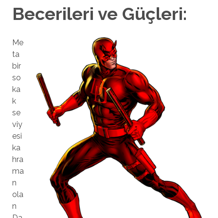
Becerileri ve Güçleri:
Me
ta
bir
so
ka
k
se
viy
esi
ka
hra
ma
n
ola
n
Da