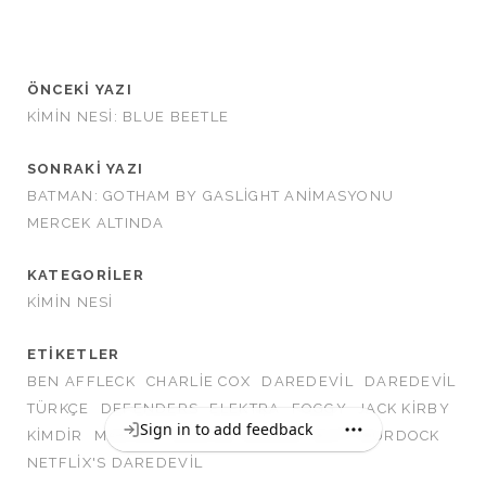
ÖNCEKI YAZI
KIMIN NESI: BLUE BEETLE
SONRAKI YAZI
BATMAN: GOTHAM BY GASLIGHT ANIMASYONU
MERCEK ALTINDA
KATEGORILER
KIMIN NESI
ETIKETLER
BEN AFFLECK
CHARLIE COX
DAREDEVIL
DAREDEVIL
TÜRKÇE
DEFENDERS
ELEKTRA
FOGGY
JACK KIRBY
Sign in to add feedback
KIMDIR
MARVEL
MARVEL COMICS
MATT MURDOCK
NETFLIX'S DAREDEVIL