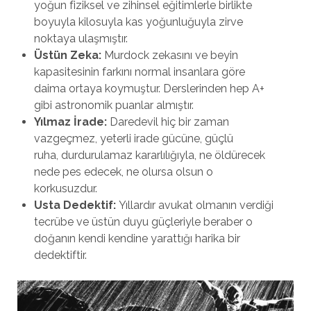
yoğun fiziksel ve zihinsel eğitimlerle birlikte
boyuyla kilosuyla kas yoğunluğuyla zirve
noktaya ulaşmıştır.
Üstün Zeka:
Murdock zekasını ve beyin
kapasitesinin farkını normal insanlara göre
daima ortaya koymuştur. Derslerinden hep A+
gibi astronomik puanlar almıştır.
Yılmaz İrade:
Daredevil hiç bir zaman
vazgeçmez, yeterli irade gücüne, güçlü
ruha, durdurulamaz kararlılığıyla, ne öldürecek
nede pes edecek, ne olursa olsun o
korkusuzdur.
Usta Dedektif:
Yıllardır avukat olmanın verdiği
tecrübe ve üstün duyu güçleriyle beraber o
doğanın kendi kendine yarattığı harika bir
dedektiftir.