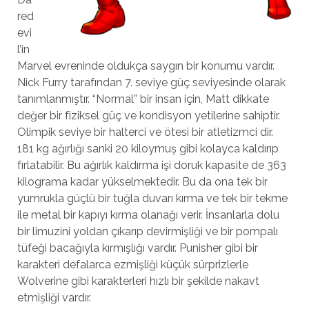
red
evi
l’in
Marvel evreninde oldukça saygın bir konumu vardır.
Nick Furry tarafından 7. seviye güç seviyesinde olarak
tanımlanmıştır. “Normal” bir insan için, Matt dikkate
değer bir fiziksel güç ve kondisyon yetilerine sahiptir.
Olimpik seviye bir halterci ve ötesi bir atletizmci dir.
181 kg ağırlığı sanki 20 kiloymuş gibi kolayca kaldırıp
fırlatabilir. Bu ağırlık kaldırma işi doruk kapasite de 363
kilograma kadar yükselmektedir. Bu da ona tek bir
yumrukla güçlü bir tuğla duvarı kırma ve tek bir tekme
ile metal bir kapıyı kırma olanağı verir. İnsanlarla dolu
bir limuzini yoldan çıkarıp devirmişliği ve bir pompalı
tüfeği bacağıyla kırmışlığı vardır. Punisher gibi bir
karakteri defalarca ezmişliği küçük sürprizlerle
Wolverine gibi karakterleri hızlı bir şekilde nakavt
etmişliği vardır.