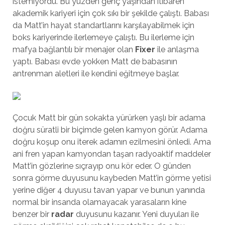
istemiyordu. Bu yüzden genç yaşından itibaren
akademik kariyeri için çok sıkı bir şekilde çalıştı. Babası
da Matt’in hayat standartlarını karşılayabilmek için
boks kariyerinde ilerlemeye çalıştı. Bu ilerleme için
mafya bağlantılı bir menajer olan
Fixer
ile anlaşma
yaptı. Babası evde yokken Matt de babasının
antrenman aletleri ile kendini eğitmeye başlar.
Çocuk Matt bir gün sokakta yürürken yaşlı bir adama
doğru süratli bir biçimde gelen kamyon görür. Adama
doğru koşup onu iterek adamın ezilmesini önledi. Ama
ani fren yapan kamyondan taşan radyoaktif maddeler
Matt’in gözlerine sıçrayıp onu kör eder. O günden
sonra görme duyusunu kaybeden Matt’in görme yetisi
yerine diğer 4 duyusu tavan yapar ve bunun yanında
normal bir insanda olamayacak yarasaların kine
benzer bir
radar
duyusunu kazanır. Yeni duyuları ile