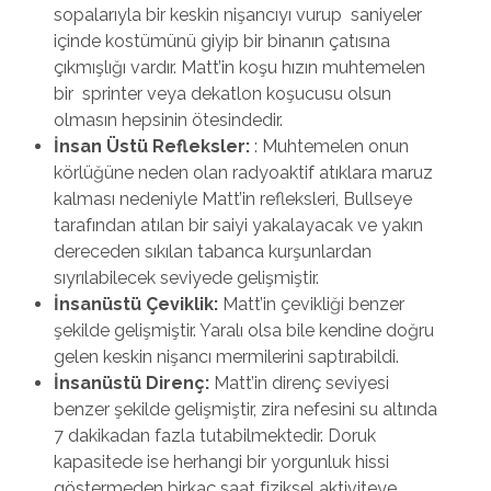
sopalarıyla bir keskin nişancıyı vurup saniyeler
içinde kostümünü giyip bir binanın çatısına
çıkmışlığı vardır. Matt’in koşu hızın muhtemelen
bir sprinter veya dekatlon koşucusu olsun
olmasın hepsinin ötesindedir.
İnsan Üstü Refleksler:
: Muhtemelen onun
körlüğüne neden olan radyoaktif atıklara maruz
kalması nedeniyle Matt’in refleksleri, Bullseye
tarafından atılan bir saiyi yakalayacak ve yakın
dereceden sıkılan tabanca kurşunlardan
sıyrılabilecek seviyede gelişmiştir.
İnsanüstü Çeviklik:
Matt’in çevikliği benzer
şekilde gelişmiştir. Yaralı olsa bile kendine doğru
gelen keskin nişancı mermilerini saptırabildi.
İnsanüstü Direnç:
Matt’in direnç seviyesi
benzer şekilde gelişmiştir, zira nefesini su altında
7 dakikadan fazla tutabilmektedir. Doruk
kapasitede ise herhangi bir yorgunluk hissi
göstermeden birkaç saat fiziksel aktiviteye