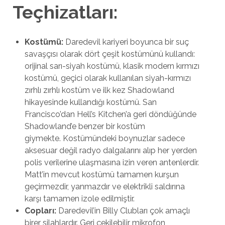
Teçhizatları:
Kostümü:
Daredevil kariyeri boyunca bir suç
savaşçısı olarak dört çeşit kostümünü kullandı:
orijinal sarı-siyah kostümü, klasik modern kırmızı
kostümü, geçici olarak kullanılan siyah-kırmızı
zırhlı zırhlı kostüm ve ilk kez Shadowland
hikayesinde kullandığı kostümü. San
Francisco’dan Hell’s Kitchen’a geri döndüğünde
Shadowland’e benzer bir kostüm
giymekte. Kostümündeki boynuzlar sadece
aksesuar değil radyo dalgalarını alıp her yerden
polis verilerine ulaşmasına izin veren antenlerdir.
Matt’in mevcut kostümü tamamen kurşun
geçirmezdir, yanmazdır ve elektrikli saldırına
karşı tamamen izole edilmiştir.
Copları:
Daredevil’in Billy Clubları çok amaçlı
birer silahlardır. Geri çekilebilir mikrofon,