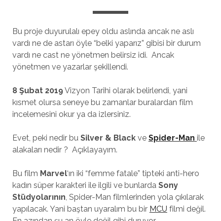
Bu proje duyurulalı epey oldu aslında ancak ne aslı
vardı ne de astarı öyle “belki yaparız” gibisi bir durum
vardı ne cast ne yönetmen belirsiz idi. Ancak
yönetmen ve yazarlar şekillendi.
8 Şubat 2019
Vizyon Tarihi olarak belirlendi, yani
kısmet olursa seneye bu zamanlar buralardan film
incelemesini okur ya da izlersiniz.
Evet, peki nedir bu
Silver & Black
ve
Spider-Man
ile
alakaları nedir ? Açıklayayım.
Bu film
Marvel
‘ın iki “femme fatale” tipteki anti-hero
kadın süper karakteri ile ilgili ve bunlarda
Sony
Stüdyolarının
, Spider-Man filmlerinden yola çıkılarak
yapılacak. Yani baştan uyaralım bu bir
MCU
filmi değil.
En azından şu an öyle değil gibi duruyor.