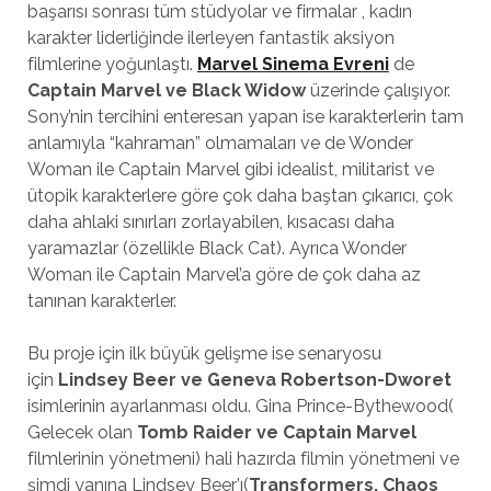
başarısı sonrası tüm stüdyolar ve firmalar , kadın
karakter liderliğinde ilerleyen fantastik aksiyon
filmlerine yoğunlaştı.
Marvel Sinema Evreni
de
Captain Marvel ve Black Widow
üzerinde çalışıyor.
Sony’nin tercihini enteresan yapan ise karakterlerin tam
anlamıyla “kahraman” olmamaları ve de Wonder
Woman ile Captain Marvel gibi idealist, militarist ve
ütopik karakterlere göre çok daha baştan çıkarıcı, çok
daha ahlaki sınırları zorlayabilen, kısacası daha
yaramazlar (özellikle Black Cat). Ayrıca Wonder
Woman ile Captain Marvel’a göre de çok daha az
tanınan karakterler.
Bu proje için ilk büyük gelişme ise senaryosu
için
Lindsey Beer ve Geneva Robertson-Dworet
isimlerinin ayarlanması oldu. Gina Prince-Bythewood(
Gelecek olan
Tomb Raider ve Captain Marvel
filmlerinin yönetmeni) hali hazırda filmin yönetmeni ve
şimdi yanına Lindsey Beer’ı(
Transformers, Chaos