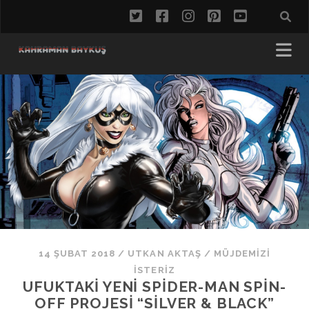
twitter
facebook
instagram
pinterest
youtube
14 ŞUBAT 2018
/
UTKAN AKTAŞ
/
MÜJDEMIZI
İSTERIZ
UFUKTAKI YENI SPIDER-MAN SPIN-
OFF PROJESI “SILVER & BLACK”