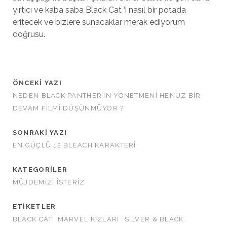
yırtıcı ve kaba saba Black Cat ‘i nasıl bir potada
eritecek ve bizlere sunacaklar merak ediyorum
doğrusu.
ÖNCEKI YAZI
NEDEN BLACK PANTHER’IN YÖNETMENI HENÜZ BIR
DEVAM FILMI DÜŞÜNMÜYOR ?
SONRAKI YAZI
EN GÜÇLÜ 12 BLEACH KARAKTERI
KATEGORILER
MÜJDEMIZI İSTERIZ
ETIKETLER
BLACK CAT
MARVEL KIZLARI
SILVER & BLACK