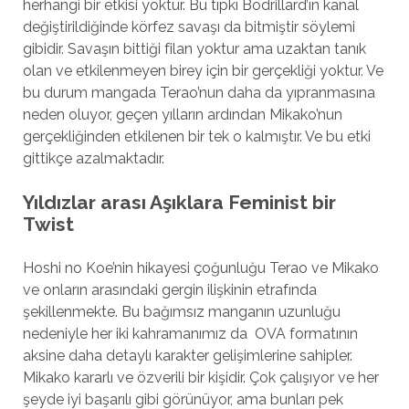
herhangi bir etkisi yoktur. Bu tıpkı Bodrillard’ın kanal
değiştirildiğinde körfez savaşı da bitmiştir söylemi
gibidir. Savaşın bittiği filan yoktur ama uzaktan tanık
olan ve etkilenmeyen birey için bir gerçekliği yoktur. Ve
bu durum mangada Terao’nun daha da yıpranmasına
neden oluyor, geçen yılların ardından Mikako’nun
gerçekliğinden etkilenen bir tek o kalmıştır. Ve bu etki
gittikçe azalmaktadır.
Yıldızlar arası Aşıklara Feminist bir
Twist
Hoshi no Koe’nin hikayesi çoğunluğu Terao ve Mikako
ve onların arasındaki gergin ilişkinin etrafında
şekillenmekte. Bu bağımsız manganın uzunluğu
nedeniyle her iki kahramanımız da OVA formatının
aksine daha detaylı karakter gelişimlerine sahipler.
Mikako kararlı ve özverili bir kişidir. Çok çalışıyor ve her
şeyde iyi başarılı gibi görünüyor, ama bunları pek