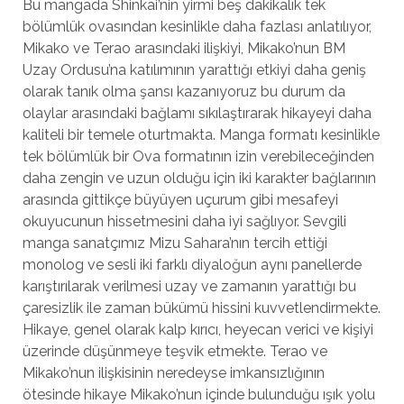
Bu mangada Shinkai’nin yirmi beş dakikalık tek
bölümlük ovasından kesinlikle daha fazlası anlatılıyor,
Mikako ve Terao arasındaki ilişkiyi, Mikako’nun BM
Uzay Ordusu’na katılımının yarattığı etkiyi daha geniş
olarak tanık olma şansı kazanıyoruz bu durum da
olaylar arasındaki bağlamı sıkılaştırarak hikayeyi daha
kaliteli bir temele oturtmakta. Manga formatı kesinlikle
tek bölümlük bir Ova formatının izin verebileceğinden
daha zengin ve uzun olduğu için iki karakter bağlarının
arasında gittikçe büyüyen uçurum gibi mesafeyi
okuyucunun hissetmesini daha iyi sağlıyor. Sevgili
manga sanatçımız Mizu Sahara’nın tercih ettiği
monolog ve sesli iki farklı diyaloğun aynı panellerde
karıştırılarak verilmesi uzay ve zamanın yarattığı bu
çaresizlik ile zaman bükümü hissini kuvvetlendirmekte.
Hikaye, genel olarak kalp kırıcı, heyecan verici ve kişiyi
üzerinde düşünmeye teşvik etmekte. Terao ve
Mikako’nun ilişkisinin neredeyse imkansızlığının
ötesinde hikaye Mikako’nun içinde bulunduğu ışık yolu