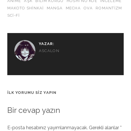
ANIME
AŞK
BILIM KURGU
HOSHI NO KOE
INCELEME
MAKOTO SHINKAI
MANGA
MECHA
OVA
ROMANTIZM
SCI-FI
YAZAR:
ASCALON
İLK YORUMU SIZ YAPIN
Bir cevap yazın
E-posta hesabınız yayımlanmayacak.
Gerekli alanlar
*