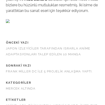
bizlere bu hüzünlü mutlulukları resmetmiş. İki isime de
yarattıkları bu sanat eseri için teşekkür ediyorum.
ÖNCEKI YAZI
JAPON İZLEYICILER TARAFINDAN ISRARLA ANIME
ADAPTASYONLARI TALEP EDILEN 10 MANGA
SONRAKI YAZI
FRANK MILLER DC ILE 5 PROJELIK ANLAŞMA YAPTI.
KATEGORILER
MERCEK ALTINDA
ETIKETLER