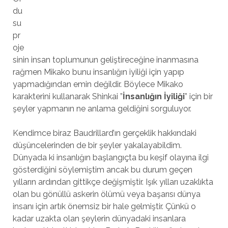
du
su
pr
oje
sinin insan toplumunun geliştireceğine inanmasına
rağmen Mikako bunu insanlığın iyiliği için yapıp
yapmadığından emin değildir. Böylece Mikako
karakterini kullanarak Shinkai ”
İnsanlığın İyiliği
” için bir
şeyler yapmanın ne anlama geldiğini sorguluyor.
Kendimce biraz Baudrillard’ın gerçeklik hakkındaki
düşüncelerinden de bir şeyler yakalayabildim.
Dünyada ki insanlığın başlangıçta bu keşif olayına ilgi
gösterdiğini söylemiştim ancak bu durum geçen
yılların ardından gittikçe değişmiştir. Işık yılları uzaklıkta
olan bu gönüllü askerin ölümü veya başarısı dünya
insanı için artık önemsiz bir hale gelmiştir. Çünkü o
kadar uzakta olan şeylerin dünyadaki insanlara