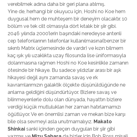
verebilmek adına daha bir geri plana atılmış.
Yine de, herhangi bir okuyucu için, Hoshi no Koe hem
duygusal hem de muhteşem bir deneyim olacaktır. 10
bölüm ve tek cilt olmasıyla dört kıtalık bir şiir gibi.
2046 yılında 2000’lerin başındaki neredeyse antenli
cep telefonlarının telefonlar kullanılmasına(benzer bir
sıkıntı Matrix üçlemesinde de vardır) ve kızın bilmem
kaç ışık yılı uzaklıkta uzay filosunda lise üniformasıyla
dolanmasına rağmen Hoshi no Koe kesinlikle zamanın
ötesinde bir hikaye. Bu sadece yıldızlar arası bir aşk
hikayesi değil aynı zamanda savaş ve ırk
kavramlarımızın galaktik ölçekte düşünüldüğünde ne
anlama geldiğini düşündürtüyor. Bizlere savaş ve
bilinmeyenlerle dolu olan dünyada, hayattın bizlere
verdiği küçük mutlulukları her zaman hatırlamamızı
öğütlüyor. Ve en önemlisi zaman ve mekan bize karşı
bile olsa sevmeyi asla unutmamalıyız.
Makato
Shinkai
sanki içinden geçen duyguları bir şiir gibi
yazmış ve
Mizu Sahara
da bizler için Bob Ross misali