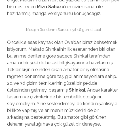
bir mest eden
Mizu Sahara
‘nın çizim sanatı ile
hazırlanmış manga versiyonunu konuşacağız.
Mesajın Gönderim Süresi: 1 yıl 16 gün 12 saat
Öncelikle esas kaynak olan Ova’dan biraz bahsetmek
istiyorum. Makato Shinkai’nin ilk eserlerinden biri olan
bu anime denilene göre sadece Shinkai tarafından
amatör bir şekilde hususi bilgisayarında hazırlanmış.
Tek bir kişinin elinden çıkan amatör bir iş olmasına
rağmen dönemine göre taş gibi animasyonlara sahip.
2d ve 3d çizim tekniklerinin güzel bir şekilde
üstesinden gelmeyi başarmış
Shinkai
. Ancak karakter
tasarım ve çizimlerinde bir tembellik olduğunu
söylemeliyim. Yine seslendirmeyi de kendi nişanlısıyla
birlikte yapmış ve animenin müziklerini de bir
arkadaşına besteletmiş. Bu amatör gibi görünen
dehanın yarattığı hava çok güzel bir deneysel