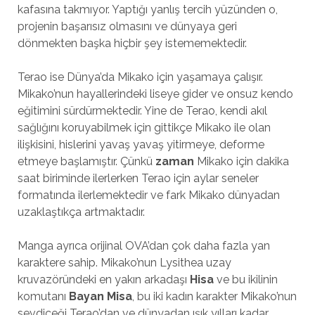
kafasına takmıyor. Yaptığı yanlış tercih yüzünden o,
projenin başarısız olmasını ve dünyaya geri
dönmekten başka hiçbir şey istememektedir.
Terao ise Dünya’da Mikako için yaşamaya çalışır.
Mikako’nun hayallerindeki liseye gider ve onsuz kendo
eğitimini sürdürmektedir. Yine de Terao, kendi akıl
sağlığını koruyabilmek için gittikçe Mikako ile olan
ilişkisini, hislerini yavaş yavaş yitirmeye, deforme
etmeye başlamıştır. Çünkü
zaman
Mikako için dakika
saat biriminde ilerlerken Terao için aylar seneler
formatında ilerlemektedir ve fark Mikako dünyadan
uzaklaştıkça artmaktadır.
Manga ayrıca orijinal OVA’dan çok daha fazla yan
karaktere sahip. Mikako’nun Lysithea uzay
kruvazöründeki en yakın arkadaşı
Hisa
ve bu ikilinin
komutanı
Bayan Misa
, bu iki kadın karakter Mikako’nun
sevdiceği Terao’dan ve dünyadan ışık yılları kadar