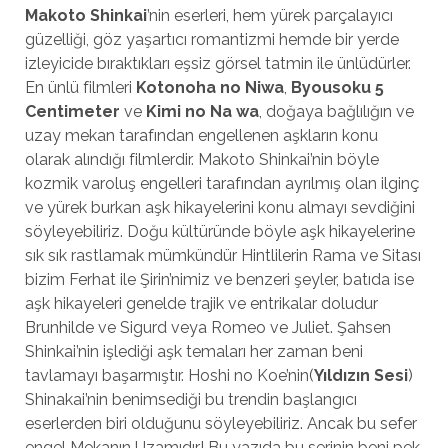
Makoto Shinkai
’nin eserleri, hem yürek parçalayıcı
güzelliği, göz yaşartıcı romantizmi hemde bir yerde
izleyicide bıraktıkları eşsiz görsel tatmin ile ünlüdürler.
En ünlü filmleri
Kotonoha no Niwa
,
Byousoku 5
Centimeter
ve
Kimi no Na wa
, doğaya bağlılığın ve
uzay mekan tarafından engellenen aşkların konu
olarak alındığı filmlerdir. Makoto Shinkai’nin böyle
kozmik varoluş engelleri tarafından ayrılmış olan ilginç
ve yürek burkan aşk hikayelerini konu almayı sevdiğini
söyleyebiliriz. Doğu kültüründe böyle aşk hikayelerine
sık sık rastlamak mümkündür Hintlilerin Rama ve Sitası
bizim Ferhat ile Şirin’nimiz ve benzeri şeyler, batıda ise
aşk hikayeleri genelde trajik ve entrikalar doludur
Brunhilde ve Sigurd veya Romeo ve Juliet. Şahsen
Shinkai’nin işlediği aşk temaları her zaman beni
tavlamayı başarmıştır. Hoshi no Koe’nin(
Yıldızın Sesi
)
Shinakai’nin benimsediği bu trendin başlangıcı
eserlerden biri olduğunu söyleyebiliriz. Ancak bu sefer
engel Mekanın Uzamıdır! Bu yazıda bu serinin beni pek