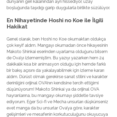
dünyanın geri kalanından ayrı hissediyor, uzay
boşluğunda taşıdığı garip duygularla birlikte süzülüyor.
En Nihayetinde Hoshi no Koe ile İlgili
Hakikat
Genel olarak, ben Hoshi no Koe okumaktan oldukça
çok keyif aldım. Mangayı okumadan önce hikayesinin
Makoto Shinkai eserinden uyarlama olduğunu bilsem
de Ova’yı izlememiştim. Bu yazıyı yazarken hem 24
dakikalık kısa bir animasyon olduğu için hemde farklı
bir bakış açısını da yakalayabilmek için izleme kararı
aldım. Dürüst olmak gerekirse sanat stilini ve karakter
derinliğini orijinal OVA’nın kendisine tercih ettiğimi
düşünüyorum! Makoto Shinkai ya da orijinal OVA
hayranlarına, bu mangayı okumayı şiddetle tavsiye
ediyorum. Eğer Sci-fi ve Mecha unsurları düşkünseniz
evet manga da bu unsurlar Ova’ya göre, karakter
gelişimleri ve mesafenin korkutuculuğunu okuyucuya