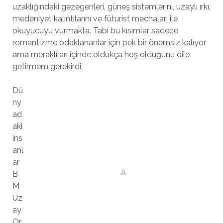
uzaklığındaki gezegenleri, güneş sistemlerini, uzaylı ırkı,
medeniyet kalıntılarını ve füturist mechaları ile
okuyucuyu vurmakta. Tabi bu kısımlar sadece
romantizme odaklananlar için pek bir önemsiz kalıyor
ama meraklıları içinde oldukça hoş olduğunu dile
getirmem gerekirdi.
Dü
ny
ad
aki
ins
anl
ar
B
M
Uz
ay
Or