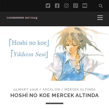
twitter
facebook
instagram
pinterest
youtube
25 MART 2018
/
ASCALON
/
MERCEK ALTINDA
HOSHI NO KOE MERCEK ALTINDA