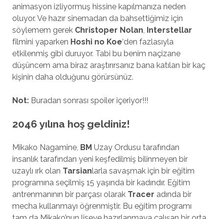
animasyon izliyormuş hissine kapılmanıza neden
oluyor. Ve hazır sinemadan da bahsettiğimiz için
söylemem gerek
Christoper Nolan
,
Interstellar
filmini yaparken
Hoshi no Koe
‘den fazlasıyla
etkilenmiş gibi duruyor. Tabi bu benim naçizane
düşüncem ama biraz araştırırsanız bana katılan bir kaç
kişinin daha olduğunu görürsünüz.
Not:
Buradan sonrası spoiler içeriyor!!!
2046 yılına hoş geldiniz!
Mikako Nagamine,
BM
Uzay Ordusu tarafından
insanlık tarafından yeni keşfedilmiş bilinmeyen bir
uzaylı ırk olan
Tarsian
larla savaşmak için bir eğitim
programına seçilmiş 15 yaşında bir kadındır. Eğitim
antrenmanının bir parçası olarak
Tracer
adında bir
mecha kullanmayı öğrenmiştir. Bu eğitim programı
tam da Mikako’nun liseye hazırlanmaya çalışan bir orta