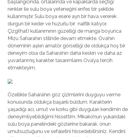
başlangıcında, ortalarında ve kapaklarda seçtiği
renkler ile sulu boya yeteneğini enfes bir şekilde
kullanmıştır. Sulu boya esere ayrı bir hava vererek
durgun bir keder ve huzurlu bir naiflik katıyor.
Çizgi(hat) kullanımının güzelliği de manga boyunca
Mizu Sahara’nın stilinde devam etmekte. Ova’nın
döneminin aşkın amatör görselliği de oldukça hoş bir
deneyim olsa da Sahara’nın daha keskin ve daha az
yuvarlanmış karakter tasarımlarını Ova’ya tercih
etmekteyim.
Özellikle Sahara’nın göz çizimlerini duyguyu verme
konusunda oldukça başarılı buldum. Karakterin
yaşadığı acı, umut ve korku gibi duyguları kendimin de
deneyimliyebildiğimi hissettim. Mikako’nun yukarıdaki
sulu boya panelindeki gözlerine bakarak, onun
umutsuzluğunu ve sefaletini hissedebilirsiniz. Kendini