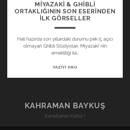
MIYAZAKI & GHIBLI
ORTAKLIĞININ SON ESERINDEN
İLK GÖRSELLER
Hali hazırda son yıllardaki durumu pek iç açıcı
olmayan Ghibli Stüdyoları, Miyazaki‘ nin
emekliliği ile…
MIYAZAKI
YAZIYI OKU
&
GHIBLI
ORTAKLIĞININ
SON
ESERINDEN
KAHRAMAN BAYKUŞ
İLK
Kanatlanan Kültür !
GÖRSELLER