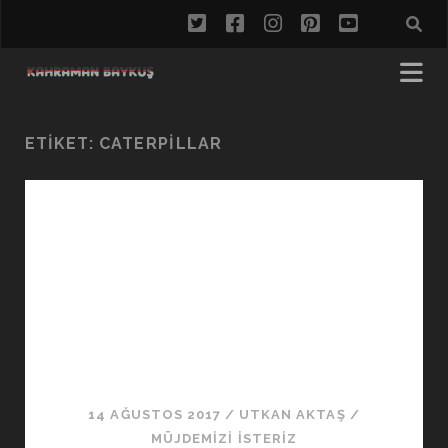
twitter
facebook
instagram
pinterest
youtube
ETIKET:
CATERPILLAR
14 AĞUSTOS 2017
/
UTKAN AKTAŞ
/
MÜJDEMIZI İSTERIZ