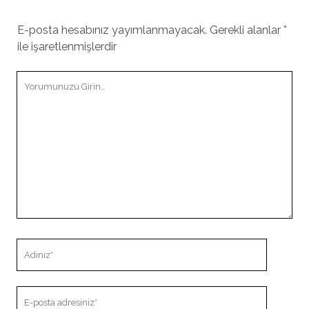
E-posta hesabınız yayımlanmayacak.
Gerekli alanlar
*
ile işaretlenmişlerdir
Yorumunuz
Adınız
E-