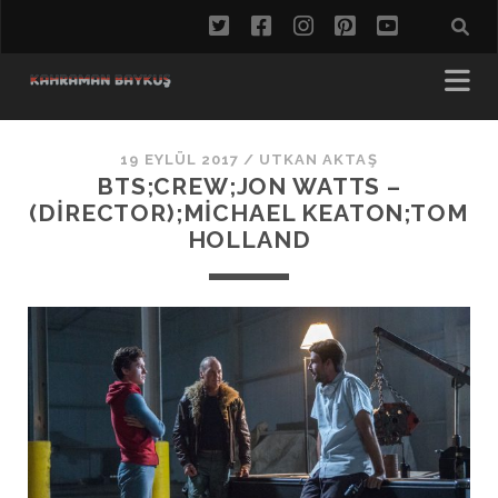
twitter
facebook
instagram
pinterest
youtube
19 EYLÜL 2017 /
UTKAN AKTAŞ
BTS;CREW;JON WATTS –
(DIRECTOR);MICHAEL KEATON;TOM
HOLLAND