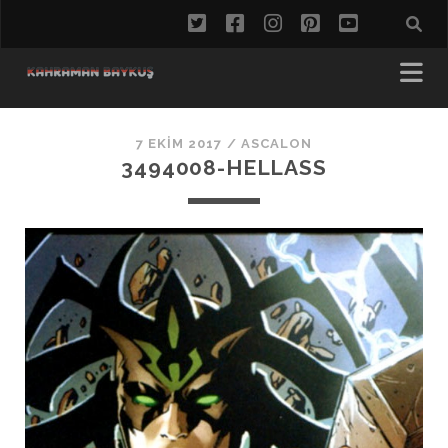
twitter
facebook
instagram
pinterest
youtube
7 EKIM 2017 /
ASCALON
3494008-HELLASS