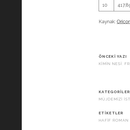
10
417,8
Kaynak:
Orico
ÖNCEKI YAZI
KIMIN NESI: F
KATEGORILE
MÜJDEMIZI İS
ETIKETLER
HAFIF ROMAN