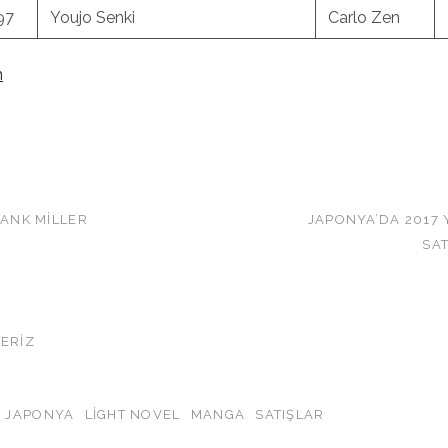
97
Youjo Senki
Carlo Zen
n
RANK MILLER
JAPONYA’DA 2017 
SAT
R
TERIZ
JAPONYA
LIGHT NOVEL
MANGA
SATIŞLAR