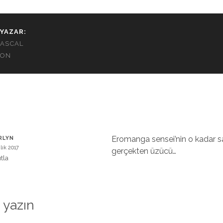
YAZAR:
ASCAL
ON
Eromanga sensei’nin o kadar s
RLYN
lık 2017
gerçekten üzücü…
tla
 yazın