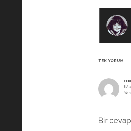
TEK YORUM
FER
8 Ara
Yanı
Bir cevap