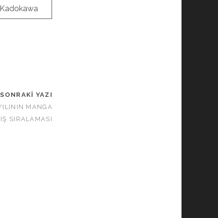
Kadokawa
SONRAKI YAZI
YILININ MANGA
IŞ SIRALAMASI