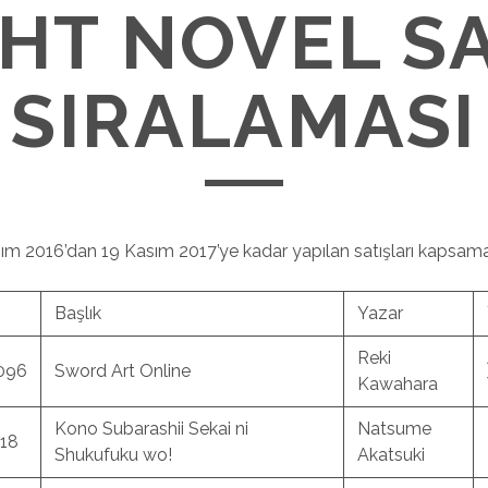
GHT NOVEL SA
SIRALAMASI
asım 2016’dan 19 Kasım 2017’ye kadar yapılan satışları kapsama
Başlık
Yazar
Reki
,096
Sword Art Online
Kawahara
Kono Subarashii Sekai ni
Natsume
18
Shukufuku wo!
Akatsuki