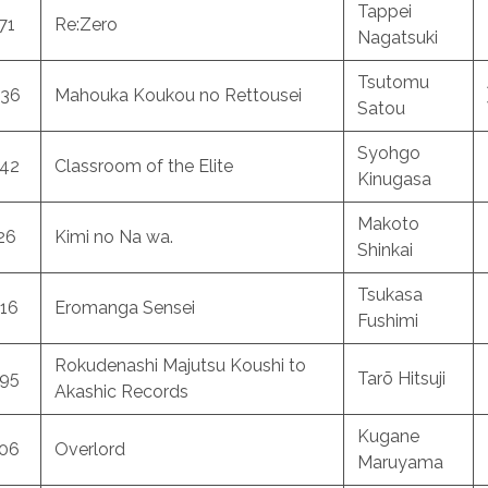
Tappei
71
Re:Zero
Nagatsuki
Tsutomu
636
Mahouka Koukou no Rettousei
Satou
Syohgo
642
Classroom of the Elite
Kinugasa
Makoto
26
Kimi no Na wa.
Shinkai
Tsukasa
16
Eromanga Sensei
Fushimi
Rokudenashi Majutsu Koushi to
995
Tarō Hitsuji
Akashic Records
Kugane
706
Overlord
Maruyama