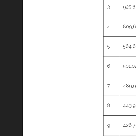
3
925,6
4
809,
5
564,
6
501,0
7
489,9
8
443,
9
426,