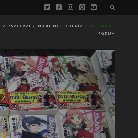
twitter
facebook
instagram
pinterest
youtube
…
BAZI BAZI
MÜJDEMIZI İSTERIZ
YAZARLIK
FORUM