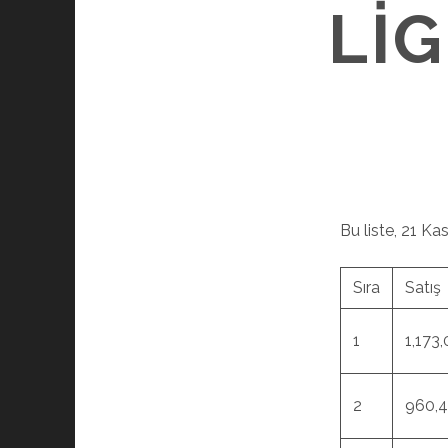
LI
Bu liste, 21 K
Sıra
Satış
1
1,173
2
960,4