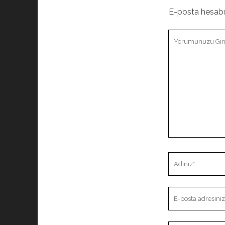
E-posta hesab
Yorumunuz
Adınız
E-
posta
adresiniz