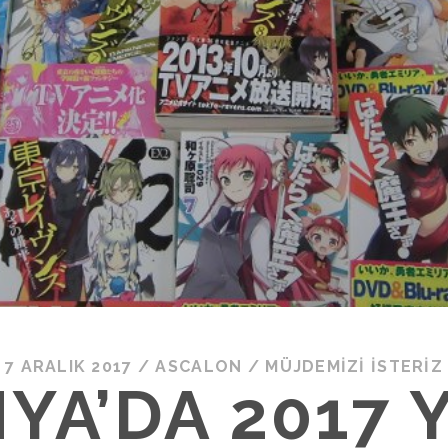
7 ARALIK 2017
/
ASCALON
/
MÜJDEMIZI İSTERIZ
YA’DA 2017 Y