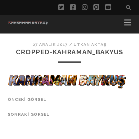
twitter
facebook
instagram
pinterest
youtube
27 ARALIK 2017 /
UTKAN AKTAŞ
CROPPED-KAHRAMAN_BAKYUS
ÖNCEKI GÖRSEL
SONRAKI GÖRSEL