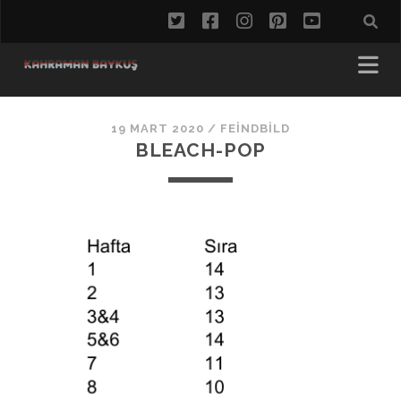
twitter
facebook
instagram
pinterest
youtube
19 MART 2020 /
FEINDBILD
BLEACH-POP