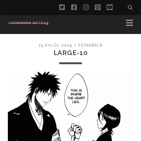
twitter
facebook
instagram
pinterest
youtube
25 EYLÜL 2019 /
FEINDBILD
LARGE-10