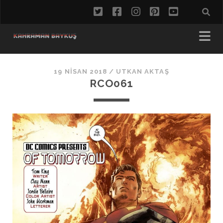
twitter
facebook
instagram
pinterest
youtube
19 NISAN 2018 /
UTKAN AKTAŞ
RCO061