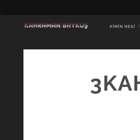
KIMIN NESI
3KA