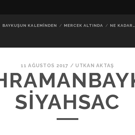
BAYKUŞUN KALEMINDEN
MERCEK ALTINDA
NE KADAR
11 AĞUSTOS 2017 /
UTKAN AKTAŞ
HRAMANBAY
SIYAHSAC