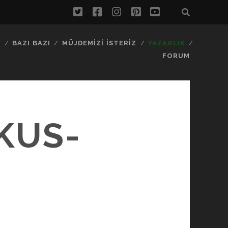
twitter
facebook
instagram
pinterest
youtube
…
BAZI BAZI
MÜJDEMIZI İSTERIZ
YAZARLIK
FORUM
KUS-