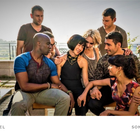
EL
SO