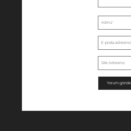
Adınız
E-
posta
adresiniz
Site
Adresiniz