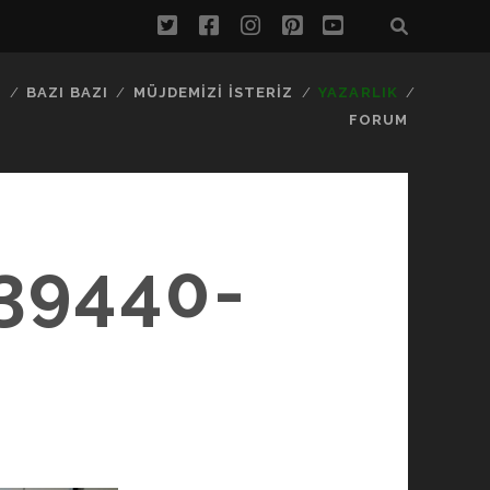
twitter
facebook
instagram
pinterest
youtube
…
BAZI BAZI
MÜJDEMIZI İSTERIZ
YAZARLIK
FORUM
39440-