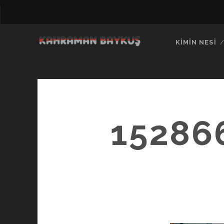
KIMIN NESI
15286