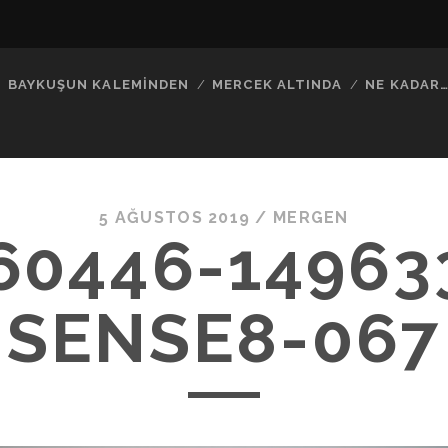
BAYKUŞUN KALEMINDEN
MERCEK ALTINDA
NE KADAR
5 AĞUSTOS 2019 /
MERGEN
60446-14963
SENSE8-067