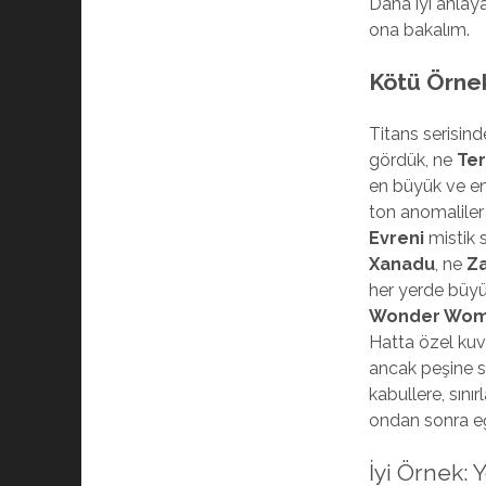
Daha iyi anlay
ona bakalım.
Kötü Örnek
Titans serisind
gördük, ne
Ter
en büyük ve en
ton anomaliler
Evreni
mistik 
Xanadu
, ne
Z
her yerde büyü
Wonder Woma
Hatta özel kuvve
ancak peşine s
kabullere, sını
ondan sonra eğ
İyi Örnek: 