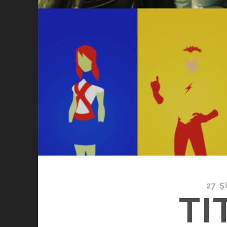
27 
TI