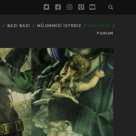
twitter
facebook
instagram
pinterest
youtube
…
BAZI BAZI
MÜJDEMIZI İSTERIZ
YAZARLIK
FORUM