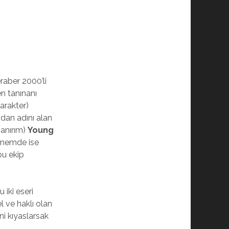
eraber 2000’li
en tanınanı
arakter)
dan adını alan
sanırım)
Young
önemde ise
bu ekip
 iki eseri
l ve haklı olan
ini kıyaslarsak