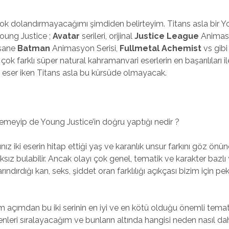
 çok dolandırmayacağımı şimdiden belirteyim. Titans asla bir Y
oung Justice ;
Avatar
serileri, orijinal
Justice League
Animasy
fsane
Batman
Animasyon Serisi,
Fullmetal Achemist
vs gibi
k farklı süper natural kahramanvari eserlerin en başarılıları i
ir eser iken Titans asla bu kürsüde olmayacak.
?
remeyip de Young Justice’in doğru yaptığı nedir ?
ınız iki eserin hitap ettiği yaş ve karanlık unsur farkını göz önü
ıksız bulabilir. Ancak olayı çok genel, tematik ve karakter bazl
arındırdığı kan, seks, şiddet oran farklılığı açıkçası bizim için pe
açımdan bu iki serinin en iyi ve en kötü olduğu önemli tematik
enleri sıralayacağım ve bunların altında hangisi neden nasıl dah