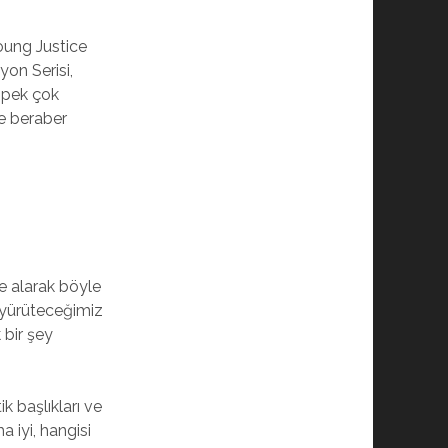
oung Justice
on Serisi,
 pek çok
le beraber
ne alarak böyle
ı yürüteceğimiz
k bir şey
 başlıkları ve
a iyi, hangisi