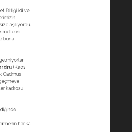
 Birliği idi ve
erimizin
ize aşılıyordu.
endilerini
te buna
gelmiyorlar
ordru
(Kaos
ncak Cadmus
me geçmeye
kter kadrosu
ldiğinde
vermenin harika