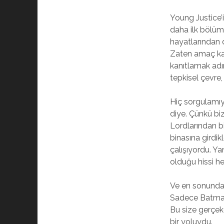
Young Justice’i
daha ilk bölümd
hayatlarından 
Zaten amaç kara
kanıtlamak adın
tepkisel çevre,
Hiç sorgulamıy
diye. Çünkü bi
Lordlarından bi
binasına girdik
çalışıyordu. Ya
olduğu hissi he
Ve en sonunda 
Sadece Batman
Bu size gerçek
bir yoluydu.