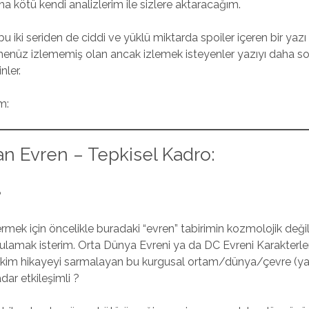
a kötü kendi analizlerim ile sizlere aktaracağım.
 iki seriden de ciddi ve yüklü miktarda spoiler içeren bir yazı 
i henüz izlememiş olan ancak izlemek isteyenler yazıyı daha 
nler.
m:
an Evren – Tepkisel Kadro:
?
mek için öncelikle buradaki “evren” tabirimin kozmolojik deği
lamak isterim. Orta Dünya Evreni ya da DC Evreni Karakterleri
itekim hikayeyi sarmalayan bu kurgusal ortam/dünya/çevre (ya
adar etkileşimli ?