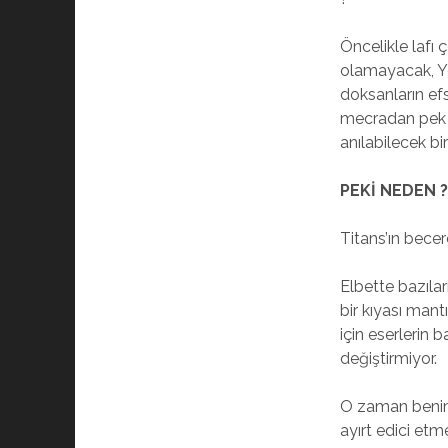
Öncelikle lafı
olamayacak, Y
doksanların e
mecradan pek ço
anılabilecek b
PEKİ NEDEN 
Titans’ın bece
Elbette bazılar
bir kıyası mant
için eserlerin b
değiştirmiyor.
O zaman benim 
ayırt edici etm