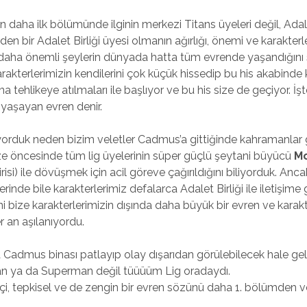
n daha ilk bölümünde ilginin merkezi Titans üyeleri değil, Adalet
en bir Adalet Birliği üyesi olmanın ağırlığı, önemi ve karakterl
daha önemli şeylerin dünyada hatta tüm evrende yaşandığını s
kterlerimizin kendilerini çok küçük hissedip bu his akabinde k
a tehlikeye atılmaları ile başlıyor ve bu his size de geçiyor. İş
 yaşayan evren denir.
orduk neden bizim veletler Cadmus’a gittiğinde kahramanlar 
ze öncesinde tüm lig üyelerinin süper güçlü şeytani büyücü
M
risi) ile dövüşmek için acil göreve çağırıldığını biliyorduk. A
lerinde bile karakterlerimiz defalarca Adalet Birliği ile iletişi
ni bize karakterlerimizin dışında daha büyük bir evren ve kara
r an aşılanıyordu.
Cadmus binası patlayıp olay dışarıdan görülebilecek hale ge
 ya da Superman değil tüüüüm Lig oradaydı.
çi, tepkisel ve de zengin bir evren sözünü daha 1. bölümden 