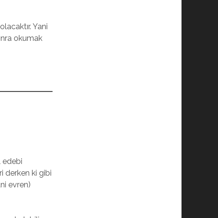
olacaktır. Yani
sonra okumak
l edebi
 derken ki gibi
ni evren)