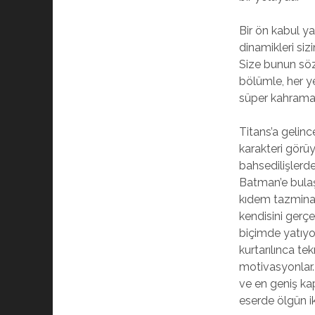
Bir ön kabul y
dinamikleri sizi
Size bunun söz
bölümle, her y
süper kahraman 
Titans’a gelinc
karakteri görü
bahsedilişlerde
Batman’e bulaşt
kıdem tazminat
kendisini gerçe
biçimde yatıyor
kurtarılınca te
motivasyonlar.
ve en geniş kap
eserde ölgün ik