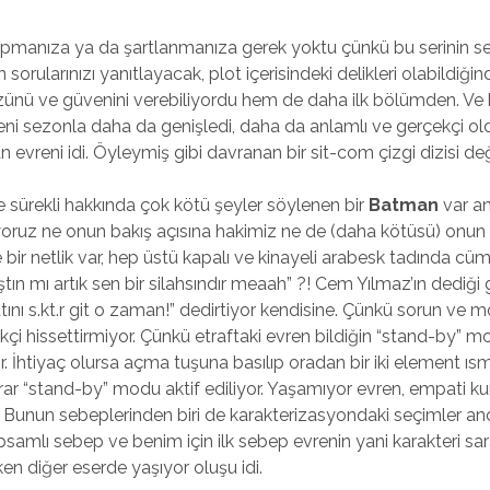
apmanıza ya da şartlanmanıza gerek yoktu çünkü bu serinin s
n sorularınızı yanıtlayacak, plot içerisindeki delikleri olabildiği
ünü ve güvenini verebiliyordu hem de daha ilk bölümden. Ve 
eni sezonla daha da genişledi, daha da anlamlı ve gerçekçi old
evreni idi. Öyleymiş gibi davranan bir sit-com çizgi dizisi deği
e sürekli hakkında çok kötü şeyler söylenen bir
Batman
var a
yoruz ne onun bakış açısına hakimiz ne de (daha kötüsü) onun
 bir netlik var, hep üstü kapalı ve kinayeli arabesk tadında cüml
ın mı artık sen bir silahsındır meaah” ?! Cem Yılmaz’ın dediği gi
ını s.kt.r git o zaman!” dedirtiyor kendisine. Çünkü sorun ve 
kçi hissettirmiyor. Çünkü etraftaki evren bildiğin “stand-by” m
. İhtiyaç olursa açma tuşuna basılıp oradan bir iki element ısm
krar “stand-by” modu aktif ediliyor. Yaşamıyor evren, empati kur
 Bunun sebeplerinden biri de karakterizasyondaki seçimler a
samlı sebep ve benim için ilk sebep evrenin yani karakteri sar
en diğer eserde yaşıyor oluşu idi.