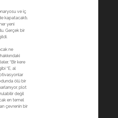
enaryosu ve iç
nde kapatacaktı.
her yeni
u. Gerçek bir
ldi.
ncak ne
 hakkındaki
eler. “Bir kere
bi “E, al
motivasyonlar
odunda ölü bir
arlanıyor, plot
ulabilir değil
ncak en temel
an çevrenin bir