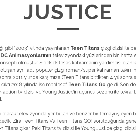
JUSTICE
ği gibi “2003” yılında yayınlanan
Teen Titans
çizgi dizisi ile b
e
DC Animasyonlarının
televizyondaki yüzlerinden biri hatta 
konsepti olmuştur. Sidekick (esas kahramanın yardımcısı olan k
 oluşan aynı adlı popüler çizgi roman/süper kahraman takımın
nra 2011 yılında karşımıza (Teen Titans bittikten 4 yıl sonra 
 çıktı 2018 yılında ise maalesef
Teen Titans Go
geldi. Son d
ve-action tv dizisi ve Young Justice’in üçüncü sezonu ile tekrar 
.
 olarak televizyonda yer bulan ve benzer bir temayı işleyen bu
m dedik. Zira Teen Titans Vs Teen Titans GO! sorulduğunda gene
en Titans çıkar. Peki Titans tv dizisi ile Young Justice çizgi dizis