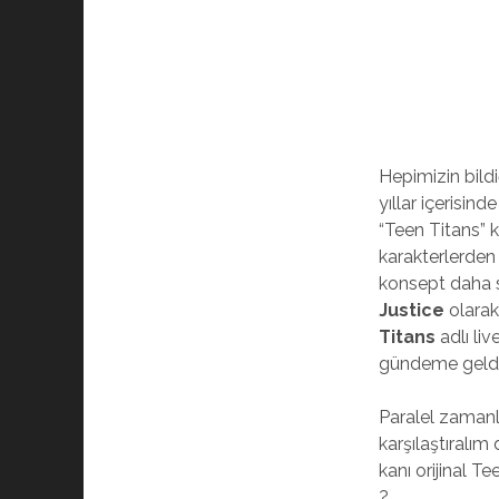
Hepimizin bildi
yıllar içerisind
“Teen Titans” 
karakterlerden
konsept daha so
Justice
olarak
Titans
adlı li
gündeme geldi
Paralel zamanlı
karşılaştıralı
kanı orijinal Te
?