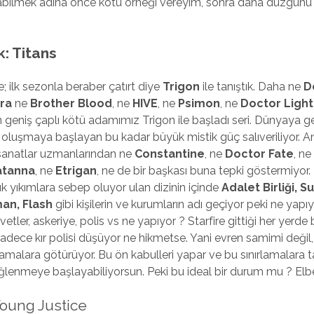
abilmek adına önce kötü örneği vereyim, sonra daha düzgünü na
: Titans
e; ilk sezonla beraber çatırt diye
Trigon
ile tanıştık. Daha ne
D
ra
ne
Brother Blood
, ne
HIVE
, ne
Psimon
, ne
Doctor Light
 geniş çaplı kötü adamımız Trigon ile başladı seri. Dünyaya gel
 oluşmaya başlayan bu kadar büyük mistik güç salıveriliyor. 
sanatlar uzmanlarından ne
Constantine
, ne
Doctor Fate
, n
atanna
, ne
Etrigan
, ne de bir başkası buna tepki göstermiyor. 
k yıkımlara sebep oluyor ulan dizinin içinde
Adalet Birliği, 
n, Flash
gibi kişilerin ve kurumların adı geçiyor peki ne yapı
tler, askeriye, polis vs ne yapıyor ? Starfire gittiği her yerde bi
adece kır polisi düşüyor ne hikmetse. Yani evren samimi değil,
rlamalara götürüyor. Bu ön kabulleri yapar ve bu sınırlamalara t
lenmeye başlayabiliyorsun. Peki bu ideal bir durum mu ? Elbe
Young Justice