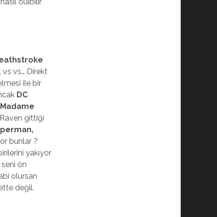
sıl olabilir
eathstroke
, vs vs… Direkt
mesi ile bir
Ancak
DC
e
Madame
Raven gittiği
Superman,
yor bunlar ?
rilerini yakıyor
 seni ön
abi olursan
tte değil.