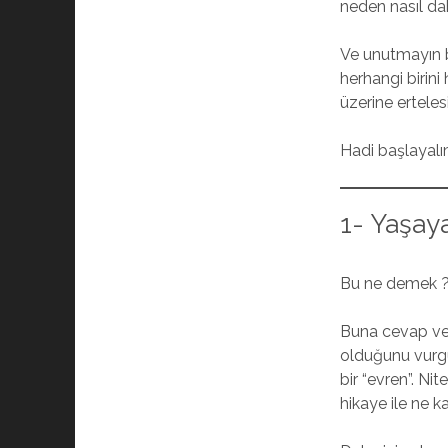
neden nasıl dah
Ve unutmayın bu
herhangi birin
üzerine ertelesi
Hadi başlayalı
1- Yaşay
Bu ne demek 
Buna cevap ver
olduğunu vurgu
bir “evren”. N
hikaye ile ne k