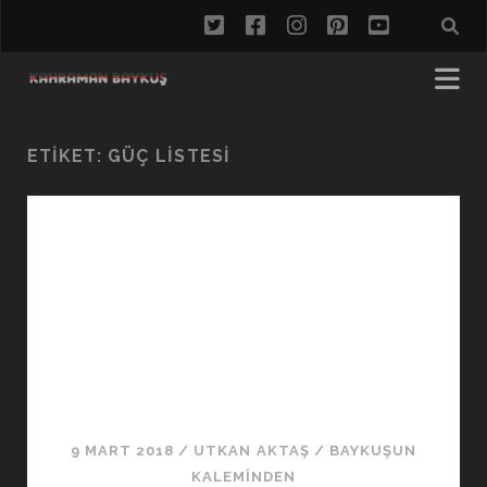
twitter
facebook
instagram
pinterest
youtube
ETIKET:
GÜÇ LISTESI
9 MART 2018
/
UTKAN AKTAŞ
/
BAYKUŞUN
KALEMINDEN