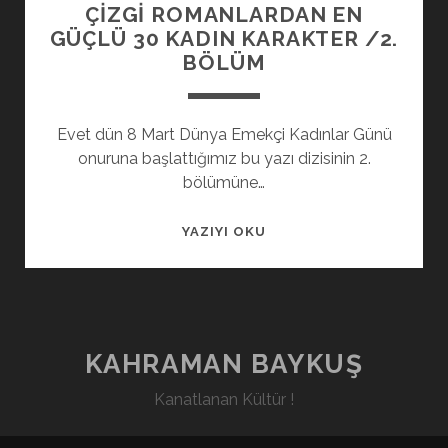
ÇIZGI ROMANLARDAN EN
GÜÇLÜ 30 KADIN KARAKTER /2.
BÖLÜM
Evet dün 8 Mart Dünya Emekçi Kadınlar Günü
onuruna başlattığımız bu yazı dizisinin 2.
bölümüne…
ÇIZGI
YAZIYI OKU
ROMANLARDAN
EN
GÜÇLÜ
30
KADIN
KAHRAMAN BAYKUŞ
KARAKTER
Kanatlanan Kültür !
/2.
BÖLÜM