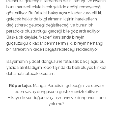
izlenerek, geleceğin tamamen belirli olduğu ve insanın
bunu hareketleriyle hiçbir şekilde değiştiremeyeceği
gösteriliyor. Bu fatalist bakış açısı o kadar kuvvetli ki,
gelecek hakkında bilgi almanın kişinin hareketlerini
değiştirerek geleceği değiştireceği ve bunun bir
paradoks oluşturduğu gerçeği bile göz ardı ediliyor.
Başka bir deyişle, “kader” karşısında bireyin
güçsüzlüğü o kadar benimsenmiş ki, bireyin herhangi
bir hareketinin kaderi değiştirebileceği reddediliyor.
Isayama’nın şiddet döngüsüne fatalistik bakış açısı bu
yazıda alıntıladığım röportajında da belli oluyor. Bir kez
daha hatırlatacak olursam.
Röportajcı:
Manga, Paradis’in geleceğini ve devam
eden savaş döngüsünü göstermenizle bitiyor.
Hikâyede sunduğunuz çatışmanın ve döngünün sonu
yok mu?