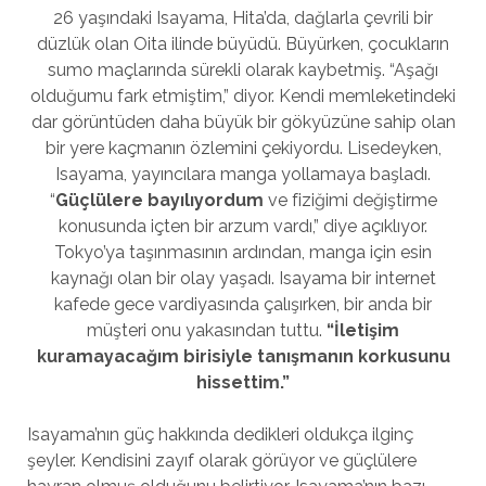
26 yaşındaki Isayama, Hita’da, dağlarla çevrili bir
düzlük olan Oita ilinde büyüdü. Büyürken, çocukların
sumo maçlarında sürekli olarak kaybetmiş. “Aşağı
olduğumu fark etmiştim,” diyor. Kendi memleketindeki
dar görüntüden daha büyük bir gökyüzüne sahip olan
bir yere kaçmanın özlemini çekiyordu. Lisedeyken,
Isayama, yayıncılara manga yollamaya başladı.
“
Güçlülere bayılıyordum
ve fiziğimi değiştirme
konusunda içten bir arzum vardı,” diye açıklıyor.
Tokyo’ya taşınmasının ardından, manga için esin
kaynağı olan bir olay yaşadı. Isayama bir internet
kafede gece vardiyasında çalışırken, bir anda bir
müşteri onu yakasından tuttu.
“İletişim
kuramayacağım birisiyle tanışmanın korkusunu
hissettim.”
Isayama’nın güç hakkında dedikleri oldukça ilginç
şeyler. Kendisini zayıf olarak görüyor ve güçlülere