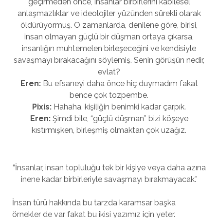
geçirmeden önce, insanlar birbirlerini kabilesel
anlaşmazlıklar ve ideolojiler yüzünden sürekli olarak
öldürüyormuş. O zamanlarda, denilene göre, birisi,
insan olmayan güçlü bir düşman ortaya çıkarsa,
insanlığın muhtemelen birleşeceğini ve kendisiyle
savaşmayı bırakacağını söylemiş. Senin görüşün nedir,
evlat?
Eren:
Bu efsaneyi daha önce hiç duymadım fakat
bence çok tozpembe.
Pixis:
Hahaha, kişiliğin benimki kadar çarpık.
Eren:
Şimdi bile, “güçlü düşman” bizi köşeye
kıstırmışken, birleşmiş olmaktan çok uzağız.
“İnsanlar, insan topluluğu tek bir kişiye veya daha azına
inene kadar birbirleriyle savaşmayı bırakmayacak.”
İnsan türü hakkında bu tarzda karamsar başka
örnekler de var fakat bu ikisi yazımız için yeter.