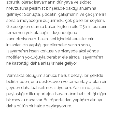
zorunlu olarak Isayama’nın dünyaya ve şiddet
mevzusuna pesimist bir şekilde baktığı anlamına
gelmiyor. Sonuçta, şiddetin, çatışmanın ve çekişmenin
sona ermeyeceğini düşünmek… çok genel bir söylem.
Geleceğe en olumlu bakan kişilerin bile %5’inin bunların
tamamen yok olacağını düşündüğünü
zannetmiyorum. Lakin, seri içindeki karakterlerin
insanlar için yaptığı genellemeler, serinin sonu,
Isayama’nın insan korkusu ve hikayede aksi yönde
motiflerin yokluğuyla beraber ele alınca, Isayama’nın
ne kastettiği daha anlaşılır hale geliyor.
Varmakta olduğum sonucu henüz detaylı bir şekilde
belirtmeden, onu destekleyen ve tamamlayıcı olan bir
şeyden daha bahsetmek istiyorum. Yazının başında
paylaştığım ilk röportajda Isayama’nın bahsettiği diğer
bir mevzu daha var. Bu röportajdan yaptığım alıntıyı
daha bütün bir halde paylaşıyorum.