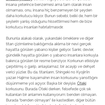
insana yeterince benzemesi ama tam olarak insan
olmaması, onu, insana hiç benzemeyen bir şeyden
daha korkutucu kılıyor. Bunun sebebi, belki de, hem bir
şeylerin yanlış olduğunu hissettirmesi hem de bize
korkutucu insanları hatırlatmasıdır.
Bununla alakalı olarak, yukarıdaki örneklere ve diğer
titan çizimlerine baktığımda aklıma bir nevi gerçek
hayatta görülen yabancı kişiler geliyor. Sanki, devler,
gündelik hayatta görülen o yabancı insanlara korkuyla
bakınca görülen bir resme benziyor. Korkunun etkisiyle
çarpıtılmış o garip, anlaşılamaz, bir acayip ve dehşet
verici yüzler. Bu da, titanların, Shingeki no Kyojin’in
yazarı Hajime Isayama’nın insan korkusunu yansıttığını
düşünmeme yol açıyor. Başka bir deyişle,
Öteki
korkusunu. Burada Öteki derken, felsefede çok sık
kullanılan bir anlamını kullanıyorum: benden olmayan.
Burada “benden olmayan” ile kastedilen, diğer bütün