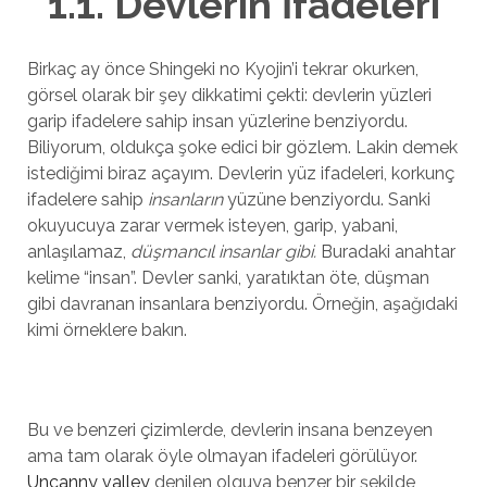
1.1. Devlerin İfadeleri
Birkaç ay önce Shingeki no Kyojin’i tekrar okurken,
görsel olarak bir şey dikkatimi çekti: devlerin yüzleri
garip ifadelere sahip insan yüzlerine benziyordu.
Biliyorum, oldukça şoke edici bir gözlem. Lakin demek
istediğimi biraz açayım. Devlerin yüz ifadeleri, korkunç
ifadelere sahip
insanların
yüzüne benziyordu. Sanki
okuyucuya zarar vermek isteyen, garip, yabani,
anlaşılamaz,
düşmancıl insanlar gibi.
Buradaki anahtar
kelime “insan”. Devler sanki, yaratıktan öte, düşman
gibi davranan insanlara benziyordu. Örneğin, aşağıdaki
kimi örneklere bakın.
Bu ve benzeri çizimlerde, devlerin insana benzeyen
ama tam olarak öyle olmayan ifadeleri görülüyor.
Uncanny valley
denilen olguya benzer bir şekilde,