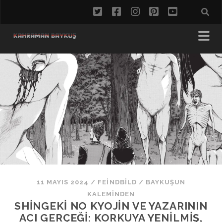
twitter
facebook
instagram
pinterest
youtube
11 MAYIS 2024
/
FEINDBILD
/
BAYKUŞUN
KALEMINDEN
SHINGEKI NO KYOJIN VE YAZARININ
ACI GERÇEĞI: KORKUYA YENILMIŞ,