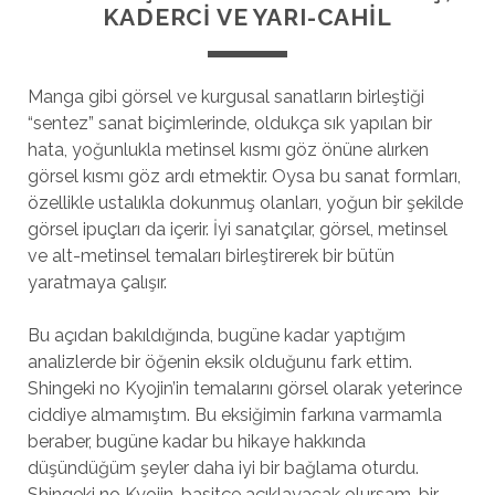
KADERCI VE YARI-CAHIL
Manga gibi görsel ve kurgusal sanatların birleştiği
“sentez” sanat biçimlerinde, oldukça sık yapılan bir
hata, yoğunlukla metinsel kısmı göz önüne alırken
görsel kısmı göz ardı etmektir. Oysa bu sanat formları,
özellikle ustalıkla dokunmuş olanları, yoğun bir şekilde
görsel ipuçları da içerir. İyi sanatçılar, görsel, metinsel
ve alt-metinsel temaları birleştirerek bir bütün
yaratmaya çalışır.
Bu açıdan bakıldığında, bugüne kadar yaptığım
analizlerde bir öğenin eksik olduğunu fark ettim.
Shingeki no Kyojin’in temalarını görsel olarak yeterince
ciddiye almamıştım. Bu eksiğimin farkına varmamla
beraber, bugüne kadar bu hikaye hakkında
düşündüğüm şeyler daha iyi bir bağlama oturdu.
Shingeki no Kyojin, basitçe açıklayacak olursam, bir