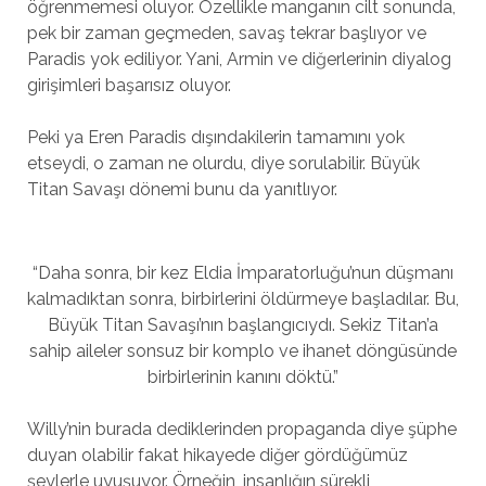
öğrenmemesi oluyor. Özellikle manganın cilt sonunda,
pek bir zaman geçmeden, savaş tekrar başlıyor ve
Paradis yok ediliyor. Yani, Armin ve diğerlerinin diyalog
girişimleri başarısız oluyor.
Peki ya Eren Paradis dışındakilerin tamamını yok
etseydi, o zaman ne olurdu, diye sorulabilir. Büyük
Titan Savaşı dönemi bunu da yanıtlıyor.
“Daha sonra, bir kez Eldia İmparatorluğu’nun düşmanı
kalmadıktan sonra, birbirlerini öldürmeye başladılar. Bu,
Büyük Titan Savaşı’nın başlangıcıydı. Sekiz Titan’a
sahip aileler sonsuz bir komplo ve ihanet döngüsünde
birbirlerinin kanını döktü.”
Willy’nin burada dediklerinden propaganda diye şüphe
duyan olabilir fakat hikayede diğer gördüğümüz
şeylerle uyuşuyor. Örneğin, insanlığın sürekli