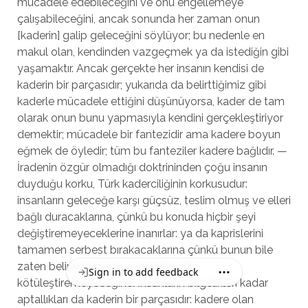
mücadele edebileceğini ve onu engellemeye
çalışabileceğini, ancak sonunda her zaman onun
[kaderin] galip geleceğini söylüyor; bu nedenle en
makul olan, kendinden vazgeçmek ya da istediğin gibi
yaşamaktır. Ancak gerçekte her insanın kendisi de
kaderin bir parçasıdır; yukarıda da belirttiğimiz gibi
kaderle mücadele ettiğini düşünüyorsa, kader de tam
olarak onun bunu yapmasıyla kendini gerçekleştiriyor
demektir; mücadele bir fantezidir ama kadere boyun
eğmek de öyledir; tüm bu fanteziler kadere bağlıdır. —
İradenin özgür olmadığı doktrininden çoğu insanın
duyduğu korku, Türk kaderciliğinin korkusudur:
insanların geleceğe karşı güçsüz, teslim olmuş ve elleri
bağlı duracaklarına, çünkü bu konuda hiçbir şeyi
değiştiremeyeceklerine inanırlar: ya da kaprislerini
tamamen serbest bırakacaklarına çünkü bunun bile
zaten belirlenmiş olan şeyi daha da
Sign in to add feedback
kötüleştiremeyeceğine. İnsanların bilgelikleri kadar
aptallıkları da kaderin bir parçasıdır: kadere olan