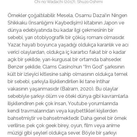
Chi no Wadachi (2017), Shuzo Oshimi
Örnekler çoğaltılabilir. Mesela, Osamu Dazai’ın Ningen
Shikkaku (İnsanlığımı Kaybedişim) kitabının Japon ve
dünya edebiyatında bu kadar ilgi çekmesinin bir
sebebi, yarı otobiyografik bir çöküş romanı olmasıdır.
Yazar, hayatı boyunca yaşadığı oldukça karanlık ve acı
verici olaylardan, oldukça iç karartıcı fakat bir o kadar
açık bir şekilde, yarı-kurgusal bir ortamda bahseder.
Benzer şekilde, Clams Casino’nun “I’m God” şarkısının
kült bir izleyici kitlesine sahip olmasının oldukça temel
bir sebebi, şarkıyla ilişkilendirilen iki tane intihar
vakasının yaşanmasıdır (Balram, 2020). Bu olaylar
sebebiyle şarkıyı ölüm ve öteki dünya gibi kavramlarla
ilişkilendiren pek çok insan, Youtube yorumlarında
kendi travmalarından veya kaybettikleri kişilerden
bahsetmiştir ve bahsetmektedir. Daha genel bir örnek
verilirse, pek çok geek birey, oyun, film veya anime
müziği gibi şeyleri oldukça sever. Böyle bir şarkıyı