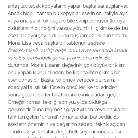
anlaşılabilecek kopyalarını yapan başka sanatçılar var.
Ancak hiçbir zaman bu kopyalar, eserin orijinaliyle aynı
veya ona yakın bir değere bile sahip olmuyor (kopya
olduklarının bilindiğini varsayıyorum). Hiç kimse de, bu
eserlerin aynı şey olduğunu düşünmez. Bunun sebebi,
Mona Lisa veya başka bir tablonun
sadece
fiziksel/teknik varlığı değil, onun aynı zamanda insani
varoluş içerisindeki göreli yerinin önemidir
. Bu
durumda, Mona Lisa’nın değerinin çok büyük bir kısmı,
onu yapan kişinin elinden, belli bir tarihte çıkmış bir
eser olmasıdır. Başka bir örnek verecek olursam,
edebiyatta, sık sık, türlerin öncülleri, kendilerinden
sonra gelen eserler tarafından teknik açıdan geçilir.
Örneğin roman tekniği son yüzyılda oldukça
gelişmiştir. Buna rağmen 19. yüzyıldan veya başka bir
tarihten gelen “önemli” romanlardan bahsedilir. Bu
eserlerin öneminin ve değerinin sebebi, teknik açıdan
inanılmaz iyi olmaları değil, belli şeylerin öncülü, ilki