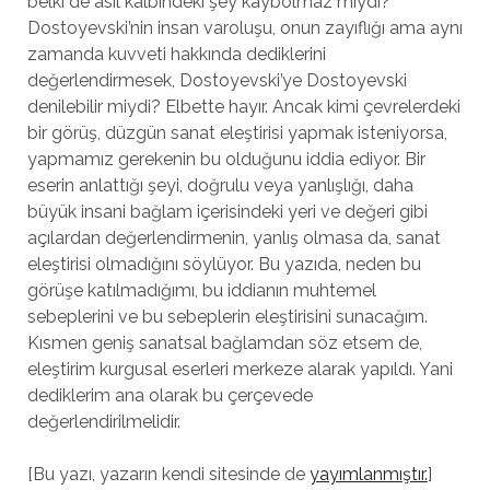
belki de asıl kalbindeki şey kaybolmaz mıydı?
Dostoyevski’nin insan varoluşu, onun zayıflığı ama aynı
zamanda kuvveti hakkında dediklerini
değerlendirmesek, Dostoyevski’ye Dostoyevski
denilebilir miydi? Elbette hayır. Ancak kimi çevrelerdeki
bir görüş, düzgün sanat eleştirisi yapmak isteniyorsa,
yapmamız gerekenin bu olduğunu iddia ediyor. Bir
eserin anlattığı şeyi, doğrulu veya yanlışlığı, daha
büyük insani bağlam içerisindeki yeri ve değeri gibi
açılardan değerlendirmenin, yanlış olmasa da, sanat
eleştirisi olmadığını söylüyor. Bu yazıda, neden bu
görüşe katılmadığımı, bu iddianın muhtemel
sebeplerini ve bu sebeplerin eleştirisini sunacağım.
Kısmen geniş sanatsal bağlamdan söz etsem de,
eleştirim kurgusal eserleri merkeze alarak yapıldı. Yani
dediklerim ana olarak bu çerçevede
değerlendirilmelidir.
[Bu yazı, yazarın kendi sitesinde de
yayımlanmıştır.
]