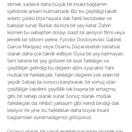
etmek, sadece daha büyük bir insani bağlamın
içerisinde anlam bulmaktadır. Biz bu çeşitliliği takdir
ederiz çünkü bize hayata dair farklı tecrübeler ve
bakışlar sunar. Bunlar da bize bir şey katar. Zaten
kısmen bu sebepten dolayı, basit bir aksiyon filmi veya
jenerik bir sitkom yerine, Fyodor Dostoyevski, Gabriel
García Márquez veya Osamu Dazai eserleri sanatsal
olarak daha çok takdir ediliyor. Oysa bir şey katmayan,
tam tersine bir şey götüren bir eser, farklılığın ve
çeşitliliğin getirdiği bu değerin altını oyacaktır. Yani,
mutlak bir farklılıkçılık, farklılığın değerini yok eden bir
şeydir. Sebep ile sonucu karıştırarak, bir sonuç olan
çeşitliliğin takdirini, çeşitlilik tek başına bir amaçmış
gibi, bir sebep olarak sunar. Sonuç olarak, mutlak
farklılıkçılık da, nihilist yaklaşım gibi, kendi bindiği dalı
kesiyor. Ve yine, bu farklılıkları daha büyük insani
bağlamdan ayıramadığımızı görüyoruz.
Üçüncü olarak, bir sanat eserinin başarısını ölçmek için,