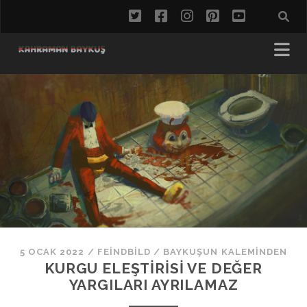
twitter
facebook
instagram
pinterest
youtube
5 OCAK 2022
/
FEINDBILD
/
BAYKUŞUN KALEMINDEN
KURGU ELEŞTIRISI VE DEĞER
YARGILARI AYRILAMAZ