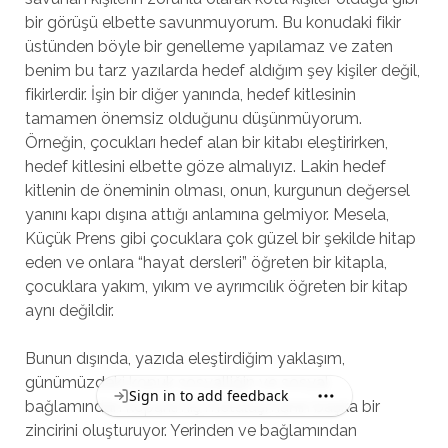
bir görüşü elbette savunmuyorum. Bu konudaki fikir
üstünden böyle bir genelleme yapılamaz ve zaten
benim bu tarz yazılarda hedef aldığım şey kişiler değil,
fikirlerdir. İşin bir diğer yanında, hedef kitlesinin
tamamen önemsiz olduğunu düşünmüyorum.
Örneğin, çocukları hedef alan bir kitabı eleştirirken,
hedef kitlesini elbette göze almalıyız. Lakin hedef
kitlenin de öneminin olması, onun, kurgunun değersel
yanını kapı dışına attığı anlamına gelmiyor. Mesela,
Küçük Prens gibi çocuklara çok güzel bir şekilde hitap
eden ve onlara “hayat dersleri” öğreten bir kitapla,
çocuklara yakım, yıkım ve ayrımcılık öğreten bir kitap
aynı değildir.
Bunun dışında, yazıda eleştirdiğim yaklaşım,
günümüzdeki kopuk sosyalliğin ve sosyal
Sign in to add feedback
bağlamından koparılmış metalaşmanın başka bir
zincirini oluşturuyor. Yerinden ve bağlamından