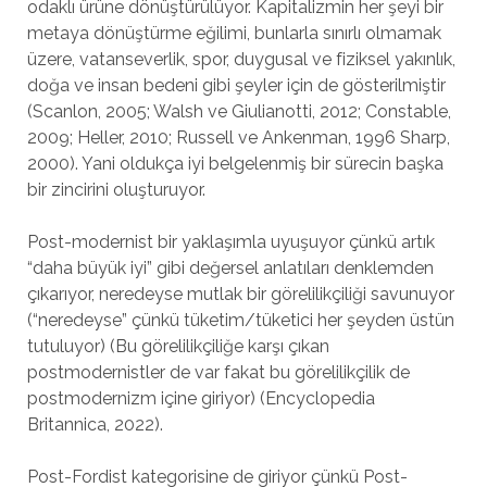
odaklı ürüne dönüştürülüyor. Kapitalizmin her şeyi bir
metaya dönüştürme eğilimi, bunlarla sınırlı olmamak
üzere, vatanseverlik, spor, duygusal ve fiziksel yakınlık,
doğa ve insan bedeni gibi şeyler için de gösterilmiştir
(Scanlon, 2005; Walsh ve Giulianotti, 2012; Constable,
2009; Heller, 2010; Russell ve Ankenman, 1996 Sharp,
2000). Yani oldukça iyi belgelenmiş bir sürecin başka
bir zincirini oluşturuyor.
Post-modernist bir yaklaşımla uyuşuyor çünkü artık
“daha büyük iyi” gibi değersel anlatıları denklemden
çıkarıyor, neredeyse mutlak bir görelilikçiliği savunuyor
(“neredeyse” çünkü tüketim/tüketici her şeyden üstün
tutuluyor) (Bu görelilikçiliğe karşı çıkan
postmodernistler de var fakat bu görelilikçilik de
postmodernizm içine giriyor) (Encyclopedia
Britannica, 2022).
Post-Fordist kategorisine de giriyor çünkü Post-