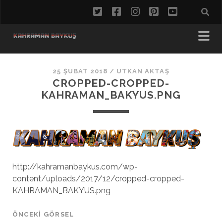
twitter
facebook
instagram
pinterest
youtube
25 ŞUBAT 2018 /
UTKAN AKTAŞ
CROPPED-CROPPED-
KAHRAMAN_BAKYUS.PNG
http://kahramanbaykus.com/wp-
content/uploads/2017/12/cropped-cropped-
KAHRAMAN_BAKYUS.png
ÖNCEKI GÖRSEL